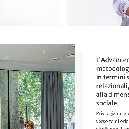
L’Advanced
metodologia
in termini 
relazionali
alla dimens
sociale.
Privilegia un a
verso temi origi
studiando il ca