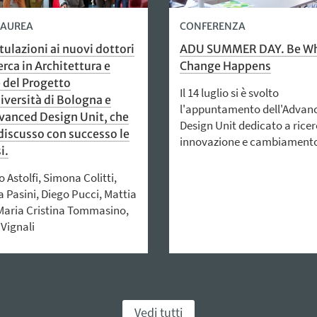
 LAUREA
CONFERENZA
ulazioni ai nuovi dottori
ADU SUMMER DAY. Be W
rca in Architettura e
Change Happens
 del Progetto
Il 14 luglio si è svolto
iversità di Bologna e
l'appuntamento dell'Advan
vanced Design Unit, che
Design Unit dedicato a ricer
iscusso con successo le
innovazione e cambiament
i.
Astolfi, Simona Colitti,
 Pasini, Diego Pucci, Mattia
 Maria Cristina Tommasino,
 Vignali
Vedi tutti