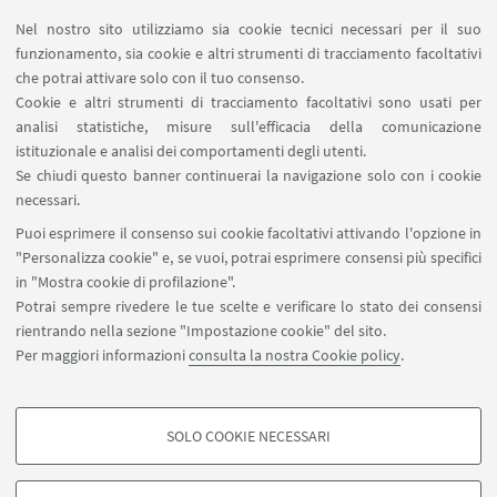
Nel nostro sito utilizziamo sia cookie tecnici necessari per il suo
funzionamento, sia cookie e altri strumenti di tracciamento facoltativi
che potrai attivare solo con il tuo consenso.
Eventi
Cookie e altri strumenti di tracciamento facoltativi sono usati per
analisi statistiche, misure sull'efficacia della comunicazione
istituzionale e analisi dei comportamenti degli utenti.
Al momento non sono presenti eventi in corso
Se chiudi questo banner continuerai la navigazione solo con i cookie
necessari.
Vedi tutti
Puoi esprimere il consenso sui cookie facoltativi attivando l'opzione in
"Personalizza cookie" e, se vuoi, potrai esprimere consensi più specifici
in "Mostra cookie di profilazione".
Potrai sempre rivedere le tue scelte e verificare lo stato dei consensi
rientrando nella sezione "Impostazione cookie" del sito.
Per maggiori informazioni
consulta la nostra Cookie policy
.
SOLO COOKIE NECESSARI
Seguici su:
COOKIE DI PROFILAZIONE - FACOLTATIVI