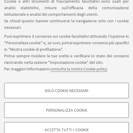
Cookie e altri strumenti di tracciamento facoltativi sono usati per
Politique des singularités à l'éthique de
analisi statistiche, misure sull'efficacia della comunicazione
générosité
istituzionale e analisi dei comportamenti degli utenti.
Se chiudi questo banner continuerai la navigazione solo con i cookie
Seminario Luigi Emilio Pischedda
necessari.
Presentazione Ludovica Fillieri
Puoi esprimere il consenso sui cookie facoltativi attivando l'opzione in
"Personalizza cookie" e, se vuoi, potrai esprimere consensi più specifici
in "Mostra cookie di profilazione".
Potrai sempre rivedere le tue scelte e verificare lo stato dei consensi
rientrando nella sezione "Impostazione cookie" del sito.
Per maggiori informazioni
consulta la nostra Cookie policy
.
filo.sivenatura@unibo.it
SOLO COOKIE NECESSARI
Contatti
COOKIE DI PROFILAZIONE - FACOLTATIVI
Si tratta di cookie utilizzati per analizzare le caratteristiche della navigazione
PERSONALIZZA COOKIE
degli utenti, creare profili in base al loro comportamento sul sito, per analisi
di marketing.
©Copyright 2026 - ALMA MATER STUDIORUM - Università di
Mostra cookie di profilazione
Bologna - Via Zamboni, 33 - 40126 Bologna - PI: 01131710376 -
ACCETTA TUTTI I COOKIE
CF: 80007010376 -
Privacy
-
Note legali
-
Impostazioni Cookie