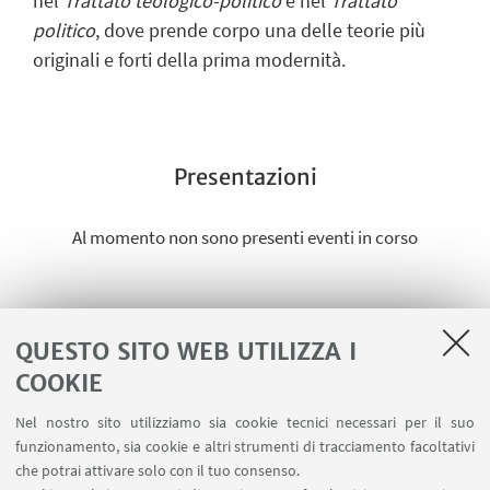
nel
Trattato teologico-politico
e nel
Trattato
politico
, dove prende corpo una delle teorie più
originali e forti della prima modernità.
Presentazioni
Al momento non sono presenti eventi in corso
QUESTO SITO WEB UTILIZZA I
EVENTI
COOKIE
Presentazione The Factory of Imperium
Nel nostro sito utilizziamo sia cookie tecnici necessari per il suo
Riccardo Caporali
funzionamento, sia cookie e altri strumenti di tracciamento facoltativi
che potrai attivare solo con il tuo consenso.
Presentazione Spinoza et Sartre. De la