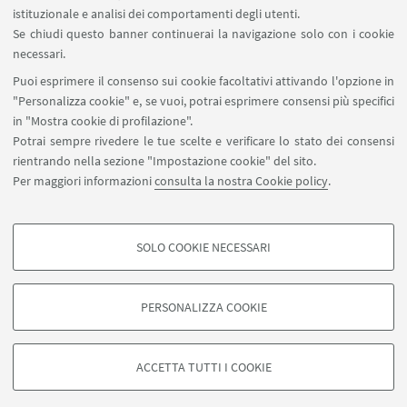
Stefano Visentin
istituzionale e analisi dei comportamenti degli utenti.
Università degli Studi di Urbino, Carlo
Se chiudi questo banner continuerai la navigazione solo con i cookie
Bo
necessari.
Puoi esprimere il consenso sui cookie facoltativi attivando l'opzione in
"Personalizza cookie" e, se vuoi, potrai esprimere consensi più specifici
in "Mostra cookie di profilazione".
Potrai sempre rivedere le tue scelte e verificare lo stato dei consensi
rientrando nella sezione "Impostazione cookie" del sito.
Per maggiori informazioni
consulta la nostra Cookie policy
.
filo.sivenatura@unibo.it
SOLO COOKIE NECESSARI
Contatti
COOKIE DI PROFILAZIONE - FACOLTATIVI
Si tratta di cookie utilizzati per analizzare le caratteristiche della navigazione
PERSONALIZZA COOKIE
degli utenti, creare profili in base al loro comportamento sul sito, per analisi
di marketing.
©Copyright 2026 - ALMA MATER STUDIORUM - Università di
Mostra cookie di profilazione
Bologna - Via Zamboni, 33 - 40126 Bologna - PI: 01131710376 -
ACCETTA TUTTI I COOKIE
CF: 80007010376 -
Privacy
-
Note legali
-
Impostazioni Cookie
Google/Youtube Video