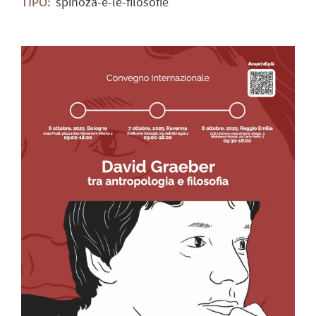
spinoza-e-le-filosofie
TIPO: