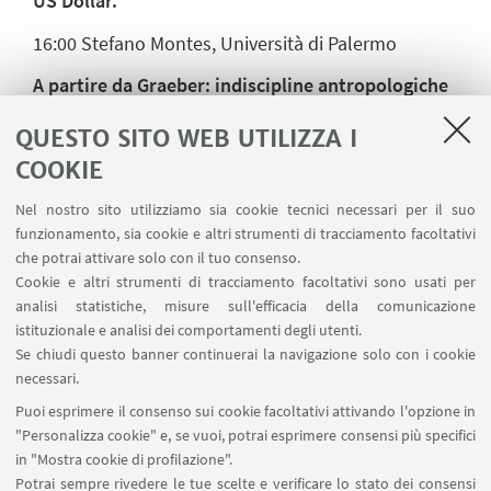
US Dollar.
16:00
Stefano Montes, Università di Palermo
A partire da Graeber: indiscipline antropologiche
16:30 - 18:00
Conversation
QUESTO SITO WEB UTILIZZA I
COOKIE
Nel nostro sito utilizziamo sia cookie tecnici necessari per il suo
IN EVIDENZA
funzionamento, sia cookie e altri strumenti di tracciamento facoltativi
che potrai attivare solo con il tuo consenso.
PROGRAMMA
[ .pdf 3166Kb ]
Cookie e altri strumenti di tracciamento facoltativi sono usati per
analisi statistiche, misure sull'efficacia della comunicazione
WEBINAR
istituzionale e analisi dei comportamenti degli utenti.
Se chiudi questo banner continuerai la navigazione solo con i cookie
necessari.
IN EVIDENZA
Puoi esprimere il consenso sui cookie facoltativi attivando l'opzione in
"Personalizza cookie" e, se vuoi, potrai esprimere consensi più specifici
in "Mostra cookie di profilazione".
Potrai sempre rivedere le tue scelte e verificare lo stato dei consensi