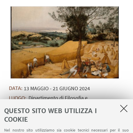
13
MAGGIO
-
21
GIUGNO
2024
DATA:
Dipartimento di Filosofia e
LUOGO:
Comunicazione, Alma mater studiorum, Università
QUESTO SITO WEB UTILIZZA I
di Bologna, via Zamboni, 38, 40126 Bologna -
Evento in presenza e online
COOKIE
BIP_2023
TIPO:
Nel nostro sito utilizziamo sia cookie tecnici necessari per il suo