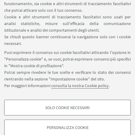
funzionamento, sia cookie e altri strumenti di tracciamento facoltativi
che potrai attivare solo con il tuo consenso.
Cookie e altri strumenti di tracciamento facoltativi sono usati per
IL PROGETTO
analisi statistiche, misure sull'efficacia della comunicazione
istituzionale e analisi dei comportamenti degli utenti.
“BIP – Hortus Spinozanum: Philosophy in a
Se chiudi questo banner continuerai la navigazione solo con i cookie
Time of Crisis”
necessari.
HS Locandina
[ .pdf 5326Kb ]
Puoi esprimere il consenso sui cookie facoltativi attivando l'opzione in
"Personalizza cookie" e, se vuoi, potrai esprimere consensi più specifici
in "Mostra cookie di profilazione".
Potrai sempre rivedere le tue scelte e verificare lo stato dei consensi
rientrando nella sezione "Impostazione cookie" del sito.
Per maggiori informazioni
consulta la nostra Cookie policy
.
filo.sivenatura@unibo.it
SOLO COOKIE NECESSARI
Contatti
COOKIE DI PROFILAZIONE - FACOLTATIVI
Si tratta di cookie utilizzati per analizzare le caratteristiche della navigazione
PERSONALIZZA COOKIE
degli utenti, creare profili in base al loro comportamento sul sito, per analisi