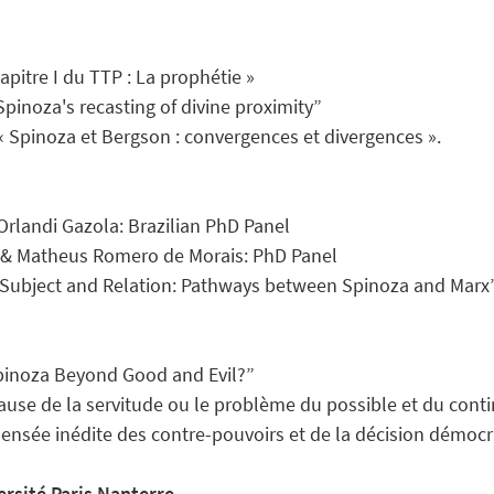
apitre I du TTP : La prophétie »
inoza's recasting of divine proximity”
 « Spinoza et Bergson : convergences et divergences ».
 Orlandi Gazola: Brazilian PhD Panel
s & Matheus Romero de Morais: PhD Panel
 “Subject and Relation: Pathways between Spinoza and Marx
Spinoza Beyond Good and Evil?”
cause de la servitude ou le problème du possible et du cont
ensée inédite des contre-pouvoirs et de la décision démocr
ersité Paris Nanterre