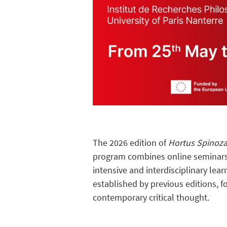
The 2026 edition of
Hortus Spino
program combines online seminars, 
intensive and interdisciplinary lear
established by previous editions, 
contemporary critical thought.