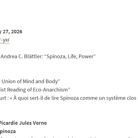
y 27, 2026
-yxr
 Andrea C. Blättler: “Spinoza, Life, Power”
e Union of Mind and Body”
ozist Reading of Eco-Anarchism”
rt : « À quoi sert-il de lire Spinoza comme un système clos 
Picardie Jules Verne
Spinoza