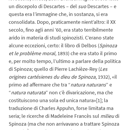
un discepolo di Descartes – del
suo
Descartes – e
questa era l’immagine che, in sostanza, si era
consolidata. Dopo, praticamente nient’altro: il XX
secolo, fino agli anni ’60, era stato terribilmente
arido in materia di studi spinozisti. C’erano state
alcune eccezioni, certo: il libro di Delbos (
Spinoza
et le problème moral,
1893) che era stato il primo
e, per molto tempo, l’ultimo a parlare della politica
di Spinoza; quello di Pierre Lachièze-Rey (
Les
origines cartésienes du dieu de Spinoza
, 1932), «il
primo ad affermare che tra “
natura naturans
” e
“
natura naturata
” non c’è divaricazione, ma che
costituiscono una sola ed unica natura»
[1]
; la
traduzione di Charles Appuhn, forse limitata ma
seria; le ricerche di Madeleine Francès sul
milieu
di
Spinoza (ma che non arrivavano a trattare Spinoza