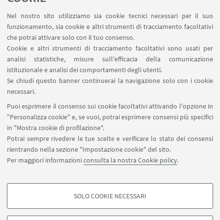
[1]
Matheron, A.
Scritti su Spinoza
. A cura di F. Del
Lucchese. Milano, Mimesis, 2009
Nel nostro sito utilizziamo sia cookie tecnici necessari per il suo
funzionamento, sia cookie e altri strumenti di tracciamento facoltativi
che potrai attivare solo con il tuo consenso.
Cookie e altri strumenti di tracciamento facoltativi sono usati per
MATERIALI
analisi statistiche, misure sull'efficacia della comunicazione
istituzionale e analisi dei comportamenti degli utenti.
Il testo integrale dell'intervista a Pierre-
Se chiudi questo banner continuerai la navigazione solo con i cookie
necessari.
François Moreau
[ .pdf 210Kb ]
Puoi esprimere il consenso sui cookie facoltativi attivando l'opzione in
"Personalizza cookie" e, se vuoi, potrai esprimere consensi più specifici
in "Mostra cookie di profilazione".
Potrai sempre rivedere le tue scelte e verificare lo stato dei consensi
rientrando nella sezione "Impostazione cookie" del sito.
Per maggiori informazioni
consulta la nostra Cookie policy
.
filo.sivenatura@unibo.it
SOLO COOKIE NECESSARI
Contatti
COOKIE DI PROFILAZIONE - FACOLTATIVI