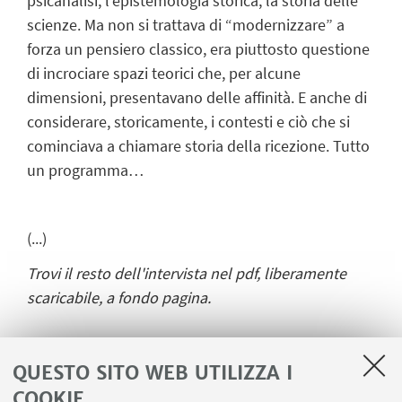
psicanalisi, l’epistemologia storica, la storia delle
scienze. Ma non si trattava di “modernizzare” a
forza un pensiero classico, era piuttosto questione
di incrociare spazi teorici che, per alcune
dimensioni, presentavano delle affinità. E anche di
considerare, storicamente, i contesti e ciò che si
cominciava a chiamare storia della ricezione. Tutto
un programma…
(...)
Trovi il resto dell'intervista nel pdf, liberamente
scaricabile, a fondo pagina.
QUESTO SITO WEB UTILIZZA I
COOKIE