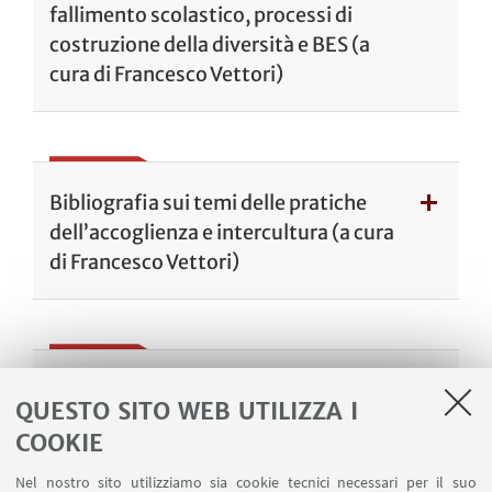
fallimento scolastico, processi di
costruzione della diversità e BES (a
cura di Francesco Vettori)
Bibliografia sui temi delle pratiche
dell’accoglienza e intercultura (a cura
di Francesco Vettori)
Bibliografia sui temi del genere,
QUESTO SITO WEB UTILIZZA I
corpo e sessualità (in fase di
COOKIE
costruzione)
Nel nostro sito utilizziamo sia cookie tecnici necessari per il suo