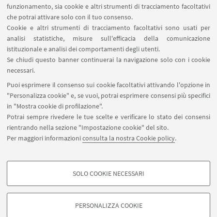
funzionamento, sia cookie e altri strumenti di tracciamento facoltativi
che potrai attivare solo con il tuo consenso.
Cookie e altri strumenti di tracciamento facoltativi sono usati per
Bibliografia sui temi
analisi statistiche, misure sull'efficacia della comunicazione
istituzionale e analisi dei comportamenti degli utenti.
dell'antropologia e design (a cura di
Se chiudi questo banner continuerai la navigazione solo con i cookie
Francesco Vettori)
necessari.
Puoi esprimere il consenso sui cookie facoltativi attivando l'opzione in
"Personalizza cookie" e, se vuoi, potrai esprimere consensi più specifici
in "Mostra cookie di profilazione".
Potrai sempre rivedere le tue scelte e verificare lo stato dei consensi
Bibliografia su innovazione digitale,
rientrando nella sezione "Impostazione cookie" del sito.
social media e comunicazione (a cura
Per maggiori informazioni
consulta la nostra Cookie policy
.
di Francesco Vettori)
SOLO COOKIE NECESSARI
COOKIE DI PROFILAZIONE - FACOLTATIVI
Si tratta di cookie utilizzati per analizzare le caratteristiche della navigazione
PERSONALIZZA COOKIE
degli utenti, creare profili in base al loro comportamento sul sito, per analisi