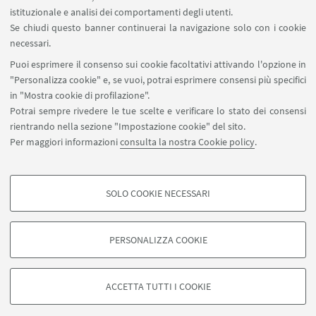
istituzionale e analisi dei comportamenti degli utenti.
Se chiudi questo banner continuerai la navigazione solo con i cookie
necessari.
Puoi esprimere il consenso sui cookie facoltativi attivando l'opzione in
Patrocini
"Personalizza cookie" e, se vuoi, potrai esprimere consensi più specifici
in "Mostra cookie di profilazione".
Potrai sempre rivedere le tue scelte e verificare lo stato dei consensi
rientrando nella sezione "Impostazione cookie" del sito.
Per maggiori informazioni
consulta la nostra Cookie policy
.
SOLO COOKIE NECESSARI
COOKIE DI PROFILAZIONE - FACOLTATIVI
Si tratta di cookie utilizzati per analizzare le caratteristiche della navigazione
PERSONALIZZA COOKIE
degli utenti, creare profili in base al loro comportamento sul sito, per analisi
di marketing.
©Copyright 2026 - ALMA MATER STUDIORUM - Università di
Mostra cookie di profilazione
Bologna - Via Zamboni, 33 - 40126 Bologna - PI: 01131710376 -
ACCETTA TUTTI I COOKIE
CF: 80007010376 -
Privacy
-
Note legali
-
Impostazioni Cookie
Google/Youtube Video