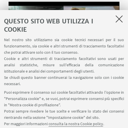
QUESTO SITO WEB UTILIZZA I
COOKIE
Guarda su YouTube
Nel nostro sito utilizziamo sia cookie tecnici necessari per il suo
funzionamento, sia cookie e altri strumenti di tracciamento facoltativi
che potrai attivare solo con il tuo consenso.
Cookie e altri strumenti di tracciamento facoltativi sono usati per
analisi statistiche, misure sull'efficacia della comunicazione
istituzionale e analisi dei comportamenti degli utenti.
Se chiudi questo banner continuerai la navigazione solo con i cookie
necessari.
Puoi esprimere il consenso sui cookie facoltativi attivando l'opzione in
"Personalizza cookie" e, se vuoi, potrai esprimere consensi più specifici
Centro di studi sull'America latina, Dipartimento di
in "Mostra cookie di profilazione".
Scienze Politiche e Sociali, Università di Bologna, via
Potrai sempre rivedere le tue scelte e verificare lo stato dei consensi
bersaglieri 6, Bologna, Italy, 40125
rientrando nella sezione "Impostazione cookie" del sito.
0039 051 209 2735
Per maggiori informazioni
consulta la nostra Cookie policy
.
sps.lumen@unibo.it