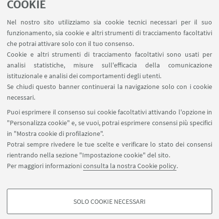
– Missione 4 Istruzione e ricerca – Componente 2
COOKIE
Dalla ricerca all’impresa – Investimento 1.1, Avviso
Nel nostro sito utilizziamo sia cookie tecnici necessari per il suo
PRIN 2022 PNRR DD n. 1409 del 14 settembre 2022,
funzionamento, sia cookie e altri strumenti di tracciamento facoltativi
codice proposta P20222H49L – CUP
che potrai attivare solo con il tuo consenso.
J53D23018680001.
Cookie e altri strumenti di tracciamento facoltativi sono usati per
analisi statistiche, misure sull'efficacia della comunicazione
istituzionale e analisi dei comportamenti degli utenti.
Se chiudi questo banner continuerai la navigazione solo con i cookie
necessari.
Puoi esprimere il consenso sui cookie facoltativi attivando l'opzione in
"Personalizza cookie" e, se vuoi, potrai esprimere consensi più specifici
Centro di studi sull'America latina, Dipartimento di
in "Mostra cookie di profilazione".
Scienze Politiche e Sociali, Università di Bologna, via
Potrai sempre rivedere le tue scelte e verificare lo stato dei consensi
bersaglieri 6, Bologna, Italy, 40125
rientrando nella sezione "Impostazione cookie" del sito.
0039 051 209 2735
Per maggiori informazioni
consulta la nostra Cookie policy
.
sps.lumen@unibo.it
SOLO COOKIE NECESSARI
Seguici su:
COOKIE DI PROFILAZIONE - FACOLTATIVI