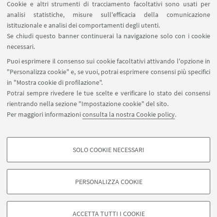
Il nostro podcast su Apple Podcast
Cookie e altri strumenti di tracciamento facoltativi sono usati per
analisi statistiche, misure sull'efficacia della comunicazione
istituzionale e analisi dei comportamenti degli utenti.
Se chiudi questo banner continuerai la navigazione solo con i cookie
necessari.
Puoi esprimere il consenso sui cookie facoltativi attivando l'opzione in
"Personalizza cookie" e, se vuoi, potrai esprimere consensi più specifici
Centro di studi sull'America latina, Dipartimento di
in "Mostra cookie di profilazione".
Scienze Politiche e Sociali, Università di Bologna, via
Potrai sempre rivedere le tue scelte e verificare lo stato dei consensi
bersaglieri 6, Bologna, Italy, 40125
rientrando nella sezione "Impostazione cookie" del sito.
0039 051 209 2735
Per maggiori informazioni
consulta la nostra Cookie policy
.
sps.lumen@unibo.it
SOLO COOKIE NECESSARI
Seguici su:
COOKIE DI PROFILAZIONE - FACOLTATIVI
Si tratta di cookie utilizzati per analizzare le caratteristiche della navigazione
PERSONALIZZA COOKIE
degli utenti, creare profili in base al loro comportamento sul sito, per analisi
di marketing.
©Copyright 2026 - ALMA MATER STUDIORUM - Università di
Mostra cookie di profilazione
Bologna - Via Zamboni, 33 - 40126 Bologna - PI: 01131710376 -
ACCETTA TUTTI I COOKIE