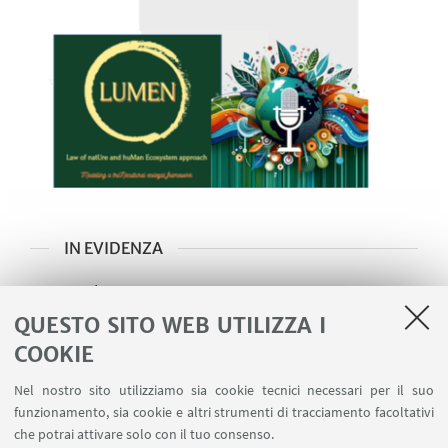
IN EVIDENZA
Spreaker
il nostro podcast su Spreaker
QUESTO SITO WEB UTILIZZA I
COOKIE
Spotify
Il nostro podcast su Spotify
Nel nostro sito utilizziamo sia cookie tecnici necessari per il suo
funzionamento, sia cookie e altri strumenti di tracciamento facoltativi
Apple Podcast
che potrai attivare solo con il tuo consenso.