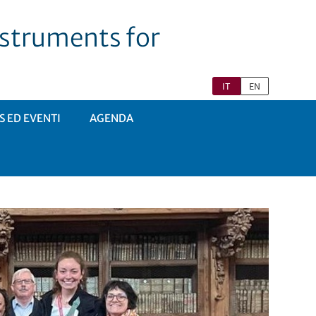
nstruments for
IT
EN
 ED EVENTI
AGENDA