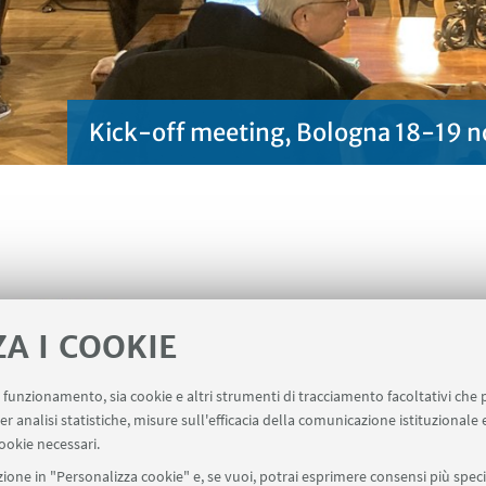
Kick-off meeting, Bologna 18-19
IN-Eulalia
ZA I COOKIE
HED - Coop
uo funzionamento, sia cookie e altri strumenti di tracciamento facoltativi che 
education
er analisi statistiche, misure sull'efficacia della comunicazione istituzionale
ookie necessari.
Vai alla pagi
ione in "Personalizza cookie" e, se vuoi, potrai esprimere consensi più specif