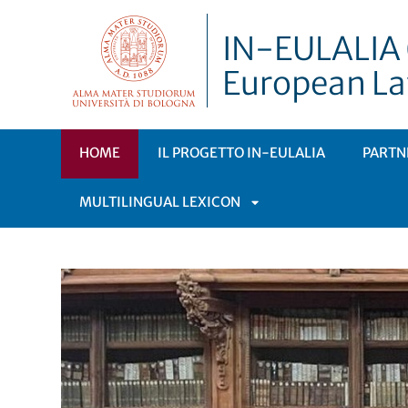
IN-EULALIA (
European La
HOME
IL PROGETTO IN-EULALIA
PARTN
MULTILINGUAL LEXICON
APRI
SOTTOMENÙ