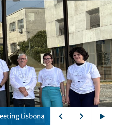
eeting Lisbona
Play