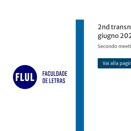
2nd transn
giugno 20
Secondo meeti
Vai alla pagi