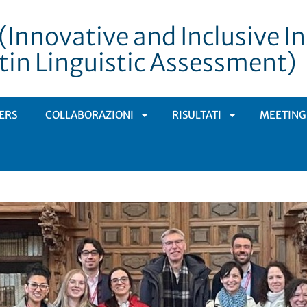
Innovative and Inclusive I
tin Linguistic Assessment)
ERS
COLLABORAZIONI
RISULTATI
MEETINGS
APRI
APRI
SOTTOMENÙ
SOTTOMENÙ