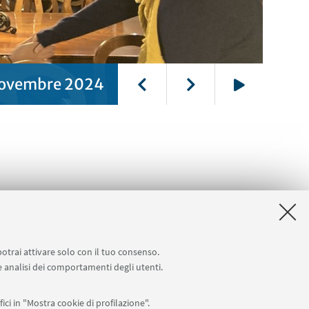
 novembre 2024
Play
 è un progetto Erasmus+ KA220-
eration partnerships in higher
potrai attivare solo con il tuo consenso.
 (KA220-HED)
 e analisi dei comportamenti degli utenti.
na
ici in "Mostra cookie di profilazione".