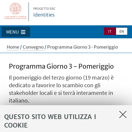
PROGETTO ERC
Identities
IT
EN
MENU
Home
/
Convegno
/
Programma Giorno 3 - Pomeriggio
Programma Giorno 3 - Pomeriggio
Il pomeriggio del terzo giorno (19 marzo) è
dedicato a favorire lo scambio con gli
stakeholder locali e si terrà interamente in
italiano.
QUESTO SITO WEB UTILIZZA I
COOKIE
14:30 – 17:00: Il progetto