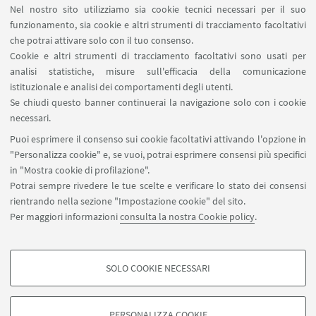
Nel nostro sito utilizziamo sia cookie tecnici necessari per il suo
IDENTITIES incontra gli
funzionamento, sia cookie e altri strumenti di tracciamento facoltativi
stakeholder
che potrai attivare solo con il tuo consenso.
Cookie e altri strumenti di tracciamento facoltativi sono usati per
Aula Prodi
analisi statistiche, misure sull'efficacia della comunicazione
istituzionale e analisi dei comportamenti degli utenti.
Se chiudi questo banner continuerai la navigazione solo con i cookie
17:00 – 18:00: Pausa caffè e
necessari.
networking
Puoi esprimere il consenso sui cookie facoltativi attivando l'opzione in
"Personalizza cookie" e, se vuoi, potrai esprimere consensi più specifici
in "Mostra cookie di profilazione".
Potrai sempre rivedere le tue scelte e verificare lo stato dei consensi
rientrando nella sezione "Impostazione cookie" del sito.
Per maggiori informazioni
consulta la nostra Cookie policy
.
SOLO COOKIE NECESSARI
Seguici su:
COOKIE DI PROFILAZIONE - FACOLTATIVI
Si tratta di cookie utilizzati per analizzare le caratteristiche della navigazione
PERSONALIZZA COOKIE