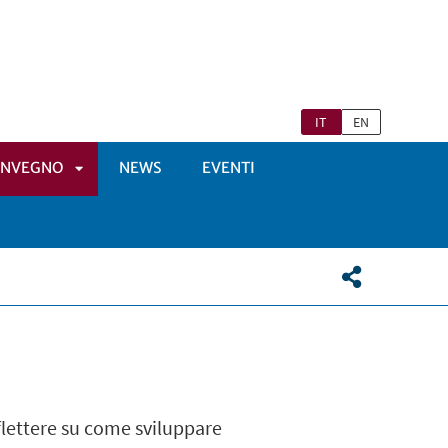
IT
EN
ONVEGNO
NEWS
EVENTI
APRI
ENÙ
SOTTOMENÙ
flettere su come sviluppare