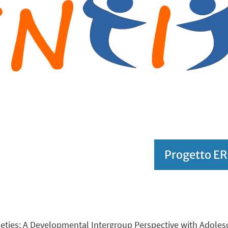
Progetto ER
cieties: A Developmental Intergroup Perspective with Adoles