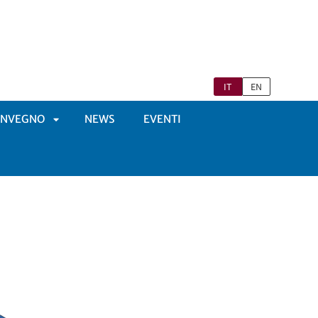
IT
EN
ONVEGNO
NEWS
EVENTI
APRI
ENÙ
SOTTOMENÙ