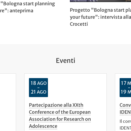
 "Bologna start planning
Progetto "Bologna start p
ure": anteprima
your future": intervista all
Crocetti
Eventi
18
17
AGO
M
-
-
21
19
AGO
M
Partecipazione alla XXth
Conv
Conference of the European
IDEN
Association for Research on
Il co
Adolescence
IDENT