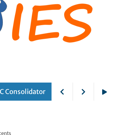
C Consolidator
Play
cents