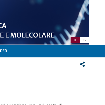
IT
EN
LDER