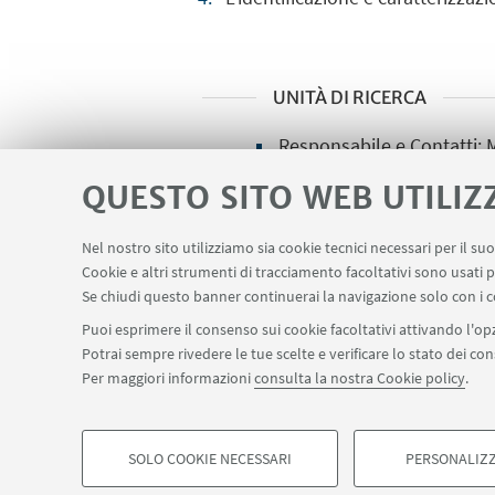
UNITÀ DI RICERCA
Responsabile e Contatti: 
QUESTO SITO WEB UTILIZ
Nel nostro sito utilizziamo sia cookie tecnici necessari per il s
Cookie e altri strumenti di tracciamento facoltativi sono usati p
Se chiudi questo banner continuerai la navigazione solo con i c
Via Irnerio 48 - 40126 Bologna
+39 051 2
Puoi esprimere il consenso sui cookie facoltativi attivando l'opz
dibinem.donazionedelcorpo@unibo.it
Potrai sempre rivedere le tue scelte e verificare lo stato dei c
Contatti
Per maggiori informazioni
consulta la nostra Cookie policy
.
SOLO COOKIE NECESSARI
PERSONALIZZ
©Copyright 2026 - ALMA MATER STUDIORUM - Università 
COOKIE DI PROFILAZIONE - FACOLTATIVI