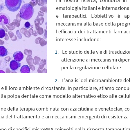
La nostra ricerca, condotta in 
ematologia italiani e internazional
e terapeutici. L’obiettivo è 
meccanismi alla base della progr
l'efficacia dei trattamenti farmac
interesse includono:
Lo studio delle vie di trasduzi
attenzione ai meccanismi dipend
per la regolazione cellulare.
L'analisi del microambiente del
li e il loro ambiente circostante. In particolare, stiamo con
lla polpa dentale come modello alternativo etico alle cellu
ne della terapia combinata con azacitidina e venetoclax, co
acia del trattamento e ai meccanismi emergenti di resistenza 
ione di specifici microRNA coinvolti nella risposta terapeutica