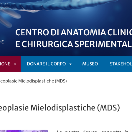
IONE
DONARE IL CORPO
MUSEO
STAKEHO
APRI
APRI
Neoplasie Mielodisplastiche (MDS)
SOTTOMENÙ
SOTTOMENÙ
Neoplasie Mielodisplastiche (MDS)