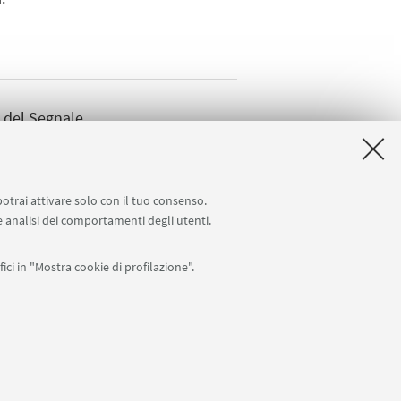
 del Segnale
potrai attivare solo con il tuo consenso.
 e analisi dei comportamenti degli utenti.
Seguici su:
ici in "Mostra cookie di profilazione".
0007010376 -
Privacy
-
Note legali
-
Impostazioni Cookie
I