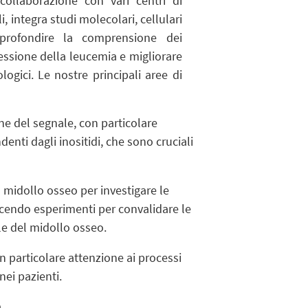
collaborazione con vari centri di
i, integra studi molecolari, cellulari
approfondire la comprensione dei
essione della leucemia e migliorare
ologici. Le nostre principali aree di
one del segnale, con particolare
enti dagli inositidi, che sono cruciali
 midollo osseo per investigare le
ducendo esperimenti per convalidare le
le del midollo osseo.
n particolare attenzione ai processi
nei pazienti.
.