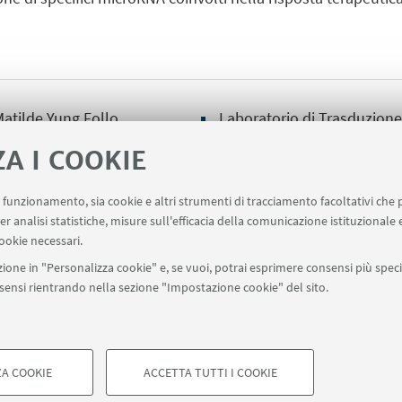
Matilde Yung Follo
Laboratorio di Trasduzione
ZA I COOKIE
uo funzionamento, sia cookie e altri strumenti di tracciamento facoltativi che 
er analisi statistiche, misure sull'efficacia della comunicazione istituzionale
ookie necessari.
091511
ione in "Personalizza cookie" e, se vuoi, potrai esprimere consensi più specif
onsensi rientrando nella sezione "Impostazione cookie" del sito.
A COOKIE
ACCETTA TUTTI I COOKIE
di Bologna - Via Zamboni, 33 - 40126 Bologna - PI: 01131710376 - CF: 8
COOKIE TECNICI - NECESSAR