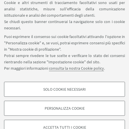
Cookie e altri strumenti di tracciamento facoltativi sono usati per
analisi statistiche, misure sull'efficacia della comunicazione
istituzionale e analisi dei comportamenti degli utenti.
Se chiudi questo banner continuerai la navigazione solo con i cookie
necessari.
Puoi esprimere il consenso sui cookie facoltativi attivando l'opzione in
"Personalizza cookie" e, se vuoi, potrai esprimere consensi più specifici
Via Irnerio 48 - 40126 Bologna
in "Mostra cookie di profilazione".
+39 051 2091511
Potrai sempre rivedere le tue scelte e verificare lo stato dei consensi
dibinem.donazionedelcorpo@unibo.it
rientrando nella sezione "Impostazione cookie" del sito.
Per maggiori informazioni
consulta la nostra Cookie policy
.
Contatti
SOLO COOKIE NECESSARI
Seguici su:
COOKIE DI PROFILAZIONE - FACOLTATIVI
Si tratta di cookie utilizzati per analizzare le caratteristiche della navigazione
PERSONALIZZA COOKIE
degli utenti, creare profili in base al loro comportamento sul sito, per analisi
di marketing.
©Copyright 2026 - ALMA MATER STUDIORUM - Università di
Mostra cookie di profilazione
Bologna - Via Zamboni, 33 - 40126 Bologna - PI: 01131710376 -
ACCETTA TUTTI I COOKIE