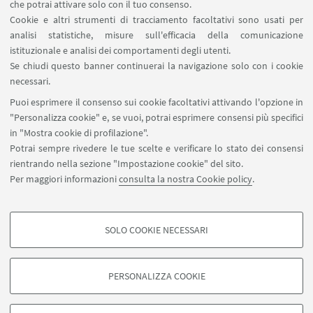
che potrai attivare solo con il tuo consenso.
È quando fate dono di voi stessi che donate
Cookie e altri strumenti di tracciamento facoltativi sono usati per
veramente
analisi statistiche, misure sull'efficacia della comunicazione
istituzionale e analisi dei comportamenti degli utenti.
Se chiudi questo banner continuerai la navigazione solo con i cookie
necessari.
Puoi esprimere il consenso sui cookie facoltativi attivando l'opzione in
"Personalizza cookie" e, se vuoi, potrai esprimere consensi più specifici
Via Irnerio 48 - 40126 Bologna
in "Mostra cookie di profilazione".
+39 051 2091511
Potrai sempre rivedere le tue scelte e verificare lo stato dei consensi
dibinem.donazionedelcorpo@unibo.it
rientrando nella sezione "Impostazione cookie" del sito.
Per maggiori informazioni
consulta la nostra Cookie policy
.
Contatti
SOLO COOKIE NECESSARI
Seguici su:
COOKIE DI PROFILAZIONE - FACOLTATIVI
Si tratta di cookie utilizzati per analizzare le caratteristiche della navigazione
PERSONALIZZA COOKIE
degli utenti, creare profili in base al loro comportamento sul sito, per analisi
di marketing.
©Copyright 2026 - ALMA MATER STUDIORUM - Università di