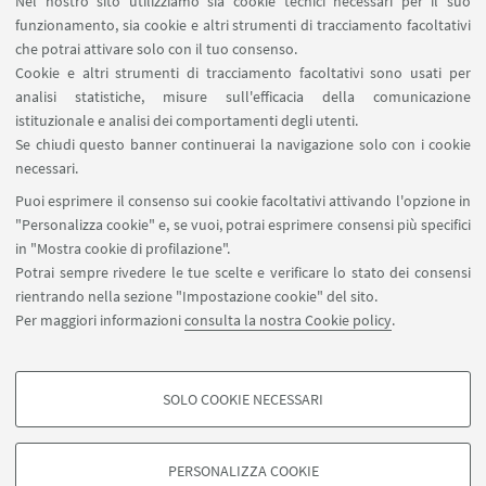
Nel nostro sito utilizziamo sia cookie tecnici necessari per il suo
funzionamento, sia cookie e altri strumenti di tracciamento facoltativi
che potrai attivare solo con il tuo consenso.
Cookie e altri strumenti di tracciamento facoltativi sono usati per
analisi statistiche, misure sull'efficacia della comunicazione
istituzionale e analisi dei comportamenti degli utenti.
Se chiudi questo banner continuerai la navigazione solo con i cookie
necessari.
Puoi esprimere il consenso sui cookie facoltativi attivando l'opzione in
"Personalizza cookie" e, se vuoi, potrai esprimere consensi più specifici
"L'Avvenire": 25 anni del Centro di Poesia
in "Mostra cookie di profilazione".
Contemporanea e Cerimonia di
Potrai sempre rivedere le tue scelte e verificare lo stato dei consensi
rientrando nella sezione "Impostazione cookie" del sito.
Assegnazione del Premio LILEC 2022
Per maggiori informazioni
consulta la nostra Cookie policy
.
SOLO COOKIE NECESSARI
COOKIE DI PROFILAZIONE - FACOLTATIVI
Si tratta di cookie utilizzati per analizzare le caratteristiche della navigazione
PERSONALIZZA COOKIE
degli utenti, creare profili in base al loro comportamento sul sito, per analisi