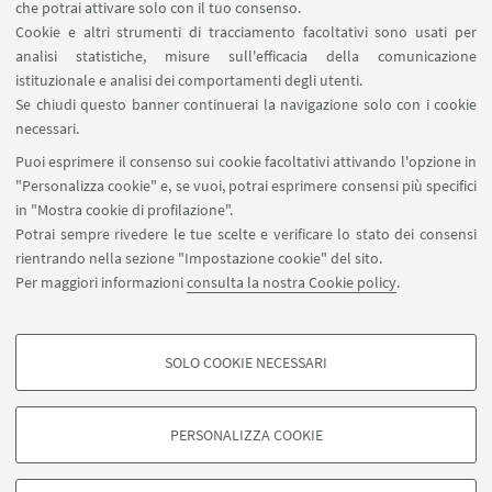
porsi come elemento catalizzatore di forze fertili
che potrai attivare solo con il tuo consenso.
Cookie e altri strumenti di tracciamento facoltativi sono usati per
ma “frammentate” in seno al LILEC. In questo
analisi statistiche, misure sull'efficacia della comunicazione
senso il TAURI si pone in linea di continuità con
istituzionale e analisi dei comportamenti degli utenti.
quanto realizzato nel corso del Progetto di
Se chiudi questo banner continuerai la navigazione solo con i cookie
Eccellenza (PE) del Dipartimento LILEC (2018-2022),
necessari.
fra i tronconi tematici del quale figurava, con
Puoi esprimere il consenso sui cookie facoltativi attivando l'opzione in
significativa rilevanza, la traduzione.
"Personalizza cookie" e, se vuoi, potrai esprimere consensi più specifici
in "Mostra cookie di profilazione".
Potrai sempre rivedere le tue scelte e verificare lo stato dei consensi
rientrando nella sezione "Impostazione cookie" del sito.
Direttore:
Alessandro Niero
Per maggiori informazioni
consulta la nostra Cookie policy
.
Segretaria:
Nadzieja Bąkowska
SOLO COOKIE NECESSARI
COOKIE DI PROFILAZIONE - FACOLTATIVI
Si tratta di cookie utilizzati per analizzare le caratteristiche della navigazione
PERSONALIZZA COOKIE
degli utenti, creare profili in base al loro comportamento sul sito, per analisi
di marketing.
©Copyright 2026 - ALMA MATER STUDIORUM - Università di