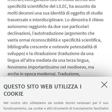
specificità scientifiche del LILEC, ha assunto da
molti decenni una sua identità di oggetto di studio
trasversale e interdisciplinare. Lo dimostra il rilievo
autonomo raggiunto da due sue particolari
declinazioni, l’autotraduzione (argomento che
vanta ormai riconoscibilità e specificità scientifica,
bibliografia crescente e notevole potenzialità di
sviluppo) e la ritraduzione (traduzione da una
lingua all'altra mediata da una terza lingua,
fenomeno importantissimo nel medioevo, ma
anche in epoca moderna). Traduzione,
autotraduzione e ritraduzione intersecano
QUESTO SITO WEB UTILIZZA I
all’interno del LILEC l’interesse e le competenze di
COOKIE
un ragguardevole numero di docenti e ricercatori. Il
Centro di Ricerca su «Traduzione, Autotraduzione e
Nel nostro sito utilizziamo sia cookie tecnici necessari per il suo
Ritraduzione letteraria» (TAURI) intende, quindi,
funzionamento, sia cookie e altri strumenti di tracciamento facoltativi