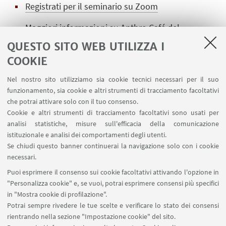
Registrati per il seminario su Zoom
Maggiori informazioni su Anthro Café del
centro SCALA
QUESTO SITO WEB UTILIZZA I
COOKIE
Scarica la Locandina del seminario LUMEN -
SCALA
Nel nostro sito utilizziamo sia cookie tecnici necessari per il suo
[ .png 1713Kb ]
funzionamento, sia cookie e altri strumenti di tracciamento facoltativi
che potrai attivare solo con il tuo consenso.
Leggi il report dell'evento
Cookie e altri strumenti di tracciamento facoltativi sono usati per
analisi statistiche, misure sull'efficacia della comunicazione
istituzionale e analisi dei comportamenti degli utenti.
Se chiudi questo banner continuerai la navigazione solo con i cookie
necessari.
Puoi esprimere il consenso sui cookie facoltativi attivando l'opzione in
"Personalizza cookie" e, se vuoi, potrai esprimere consensi più specifici
Centro di studi sull'America latina, Dipartimento di
in "Mostra cookie di profilazione".
Scienze Politiche e Sociali, Università di Bologna, via
Potrai sempre rivedere le tue scelte e verificare lo stato dei consensi
bersaglieri 6, Bologna, Italy, 40125
rientrando nella sezione "Impostazione cookie" del sito.
0039 051 209 2735