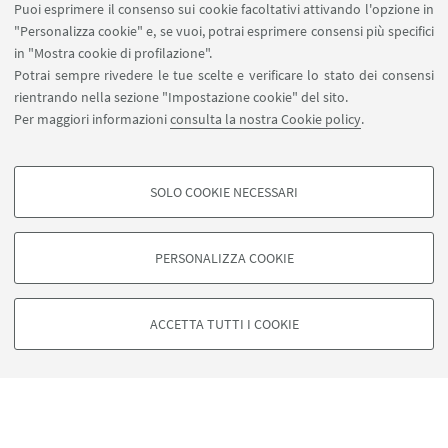
Puoi esprimere il consenso sui cookie facoltativi attivando l'opzione in
"Personalizza cookie" e, se vuoi, potrai esprimere consensi più specifici
in "Mostra cookie di profilazione".
Potrai sempre rivedere le tue scelte e verificare lo stato dei consensi
rientrando nella sezione "Impostazione cookie" del sito.
Per maggiori informazioni
consulta la nostra Cookie policy
.
SOLO COOKIE NECESSARI
COOKIE DI PROFILAZIONE - FACOLTATIVI
Si tratta di cookie utilizzati per analizzare le caratteristiche della navigazione
PERSONALIZZA COOKIE
degli utenti, creare profili in base al loro comportamento sul sito, per analisi
di marketing.
Mostra cookie di profilazione
ACCETTA TUTTI I COOKIE
Google/Youtube Video
COOKIE TECNICI - NECESSARI
Facebook
Vimeo
Si tratta di cookie tecnici utilizzati, a titolo esemplificativo, per il corretto
funzionamento del sito, salvare le preferenze di navigazione, per il
Linkedin