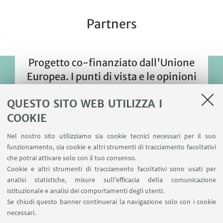
Partners
Progetto co-finanziato dall'Unione
Europea. I punti di vista e le opinioni
espresse sono tuttavia esclusivamente
QUESTO SITO WEB UTILIZZA I
quelli dell'autore o degli autori e non
COOKIE
riflettono necessariamente quelli
dell'Unione Europea o del CINEA. Né
Nel nostro sito utilizziamo sia cookie tecnici necessari per il suo
l'Unione Europea né l'autorità che ha
funzionamento, sia cookie e altri strumenti di tracciamento facoltativi
che potrai attivare solo con il tuo consenso.
concesso il finanziamento possono
Cookie e altri strumenti di tracciamento facoltativi sono usati per
essere ritenuti responsabili.
analisi statistiche, misure sull'efficacia della comunicazione
istituzionale e analisi dei comportamenti degli utenti.
Se chiudi questo banner continuerai la navigazione solo con i cookie
necessari.