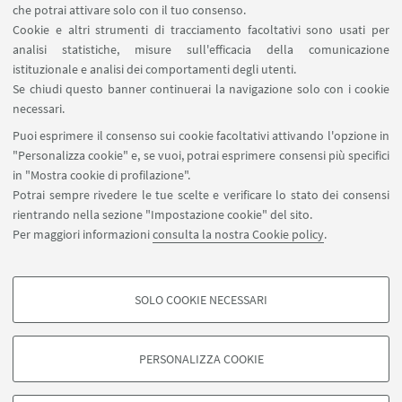
che potrai attivare solo con il tuo consenso.
Scarica il modulo di domanda
Cookie e altri strumenti di tracciamento facoltativi sono usati per
[ .docx 3008Kb ]
analisi statistiche, misure sull'efficacia della comunicazione
istituzionale e analisi dei comportamenti degli utenti.
Se chiudi questo banner continuerai la navigazione solo con i cookie
necessari.
Puoi esprimere il consenso sui cookie facoltativi attivando l'opzione in
"Personalizza cookie" e, se vuoi, potrai esprimere consensi più specifici
in "Mostra cookie di profilazione".
Laboratori di Scienze Ambientali R. Sartori, Via
Potrai sempre rivedere le tue scelte e verificare lo stato dei consensi
Sant'Alberto 163, 48123 Ravenna
rientrando nella sezione "Impostazione cookie" del sito.
+39 0544 937311
Per maggiori informazioni
consulta la nostra Cookie policy
.
massimo.ponti@unibo.it
SOLO COOKIE NECESSARI
Seguici su:
COOKIE DI PROFILAZIONE - FACOLTATIVI
Si tratta di cookie utilizzati per analizzare le caratteristiche della navigazione
PERSONALIZZA COOKIE
degli utenti, creare profili in base al loro comportamento sul sito, per analisi
di marketing.
©Copyright 2026 - ALMA MATER STUDIORUM - Università di