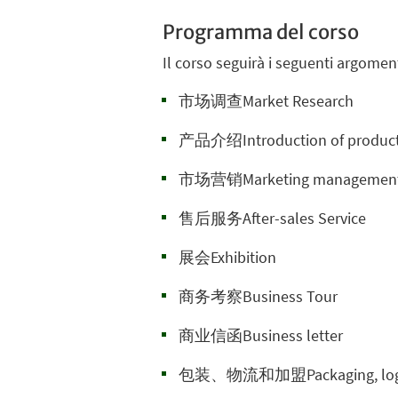
Programma del corso
Il corso seguirà i seguenti argoment
市场调查Market Research
产品介绍Introduction of produc
市场营销Marketing managemen
售后服务After-sales Service
展会Exhibition
商务考察Business Tour
商业信函Business letter
包装、物流和加盟Packaging, logisti