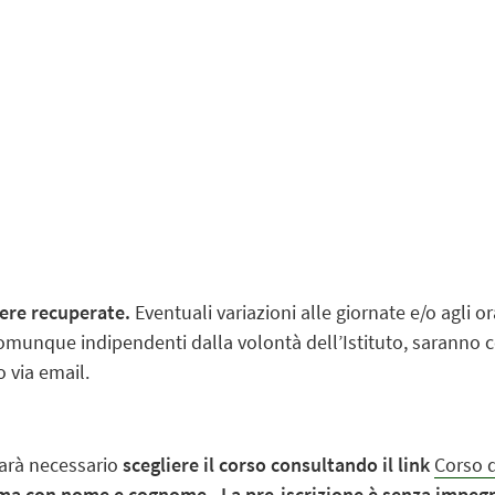
sere recuperate.
Eventuali variazioni alle giornate e/o agli o
munque indipendenti dalla volontà dell’Istituto, saranno
o via email.
 sarà necessario
scegliere il corso consultando il link
Corso d
erma con nome e cognome. La pre-iscrizione è senza impeg