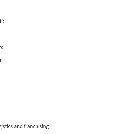
i:
ts
t
cs and franchising