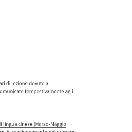
rari di lezione dovute a
 comunicate tempestivamente agli
i lingua cinese (Marzo-Maggio
no
. Al raggiungimento del numero