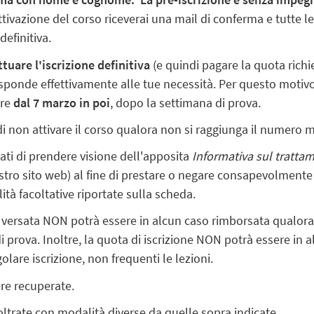
attivazione del corso riceverai una mail di conferma e tutte 
efinitiva.
ttuare l'iscrizione definitiva
(e quindi pagare la quota richi
 risponde effettivamente alle tue necessità. Per questo moti
ire
dal 7 marzo in poi
, dopo la settimana di prova.
a di non attivare il corso qualora non si raggiunga il numero
ssati di prendere visione dell'apposita
Informativa sul trattam
stro sito web) al fine di prestare o negare consapevolmente
lità facoltative riportate sulla scheda.
ne versata NON potrà essere in alcun caso rimborsata qualora 
i prova. Inoltre, la quota di iscrizione NON potrà essere in
lare iscrizione, non frequenti le lezioni.
re recuperate.
oltrate con modalità diverse da quelle sopra indicate.