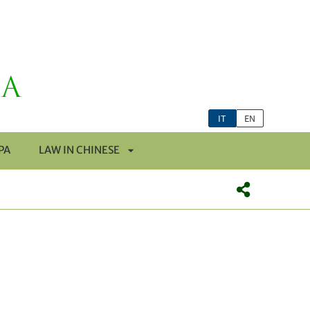
IT
EN
PA
LAW IN CHINESE
APRI
SOTTOMENÙ