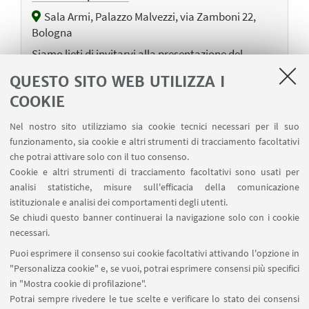
Sala Armi, Palazzo Malvezzi, via Zamboni 22,
Bologna
Siamo lieti di invitarvi alla presentazione del
catalogo “Fosco Maraini, L'immagine
QUESTO SITO WEB UTILIZZA I
dell'empresente. Una retrospettiva” di Francesco
COOKIE
Paolo Campione.
Nel nostro sito utilizziamo sia cookie tecnici necessari per il suo
funzionamento, sia cookie e altri strumenti di tracciamento facoltativi
che potrai attivare solo con il tuo consenso.
29
GENNAIO
2025
Cookie e altri strumenti di tracciamento facoltativi sono usati per
Capodanno cinese
analisi statistiche, misure sull'efficacia della comunicazione
istituzionale e analisi dei comportamenti degli utenti.
Sala Feste, Palazzo Malvezzi, Via Zamboni 22,
Se chiudi questo banner continuerai la navigazione solo con i cookie
Bologna
necessari.
Festeggia con noi l'ingresso nell'anno del Serpente!
Puoi esprimere il consenso sui cookie facoltativi attivando l'opzione in
"Personalizza cookie" e, se vuoi, potrai esprimere consensi più specifici
in "Mostra cookie di profilazione".
Potrai sempre rivedere le tue scelte e verificare lo stato dei consensi