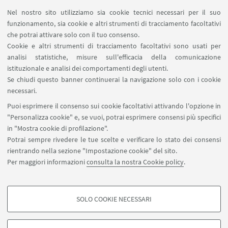
Professoressa 吴倩(Wu Qian)
Nel nostro sito utilizziamo sia cookie tecnici necessari per il suo
funzionamento, sia cookie e altri strumenti di tracciamento facoltativi
Professoressa 包立颖 (Bao Liyng)
che potrai attivare solo con il tuo consenso.
Cookie e altri strumenti di tracciamento facoltativi sono usati per
Professoressa 蒋一笑 (Jiang Yixiao)
analisi statistiche, misure sull'efficacia della comunicazione
Professor 陈黄超 (Chen Huangchao)
istituzionale e analisi dei comportamenti degli utenti.
Se chiudi questo banner continuerai la navigazione solo con i cookie
Professoressa 屈开新 (Qu Kaixin)
necessari.
Professoressa 王雨轩 (Wang Yuxuan) docente
Puoi esprimere il consenso sui cookie facoltativi attivando l'opzione in
volontaria
"Personalizza cookie" e, se vuoi, potrai esprimere consensi più specifici
in "Mostra cookie di profilazione".
Professoressa 欧鸿 (Ou Hong) docente
Potrai sempre rivedere le tue scelte e verificare lo stato dei consensi
volontaria
rientrando nella sezione "Impostazione cookie" del sito.
Per maggiori informazioni
consulta la nostra Cookie policy
.
Professoressa 黄千辰 (Huang Qianchen)
docente volontaria
SOLO COOKIE NECESSARI
COOKIE DI PROFILAZIONE - FACOLTATIVI
Si tratta di cookie utilizzati per analizzare le caratteristiche della navigazione