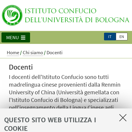
IT
EN
MENU
Home
/
Chi siamo
/
Docenti
Docenti
I docenti dell'Istituto Confucio sono tutti
madrelingua cinese provenienti dalla Renmin
University of China (Università gemellata con
l'Istituto Confucio di Bologna) e specializzati
nell'insegnamento della Lingua Cinese agli
stranieri.
QUESTO SITO WEB UTILIZZA I
COOKIE