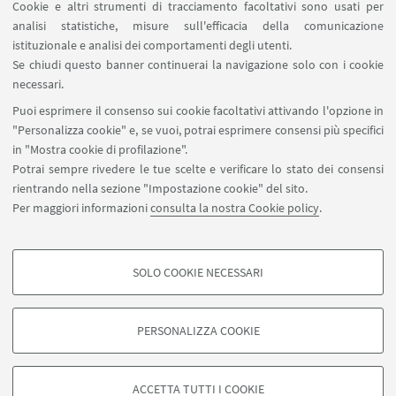
Cookie e altri strumenti di tracciamento facoltativi sono usati per
analisi statistiche, misure sull'efficacia della comunicazione
istituzionale e analisi dei comportamenti degli utenti.
Se chiudi questo banner continuerai la navigazione solo con i cookie
necessari.
Puoi esprimere il consenso sui cookie facoltativi attivando l'opzione in
"Personalizza cookie" e, se vuoi, potrai esprimere consensi più specifici
in "Mostra cookie di profilazione".
Potrai sempre rivedere le tue scelte e verificare lo stato dei consensi
rientrando nella sezione "Impostazione cookie" del sito.
Per maggiori informazioni
consulta la nostra Cookie policy
.
Figura 1 - Vasca di accumulo
SOLO COOKIE NECESSARI
COOKIE DI PROFILAZIONE - FACOLTATIVI
Si tratta di cookie utilizzati per analizzare le caratteristiche della navigazione
PERSONALIZZA COOKIE
degli utenti, creare profili in base al loro comportamento sul sito, per analisi
di marketing.
©Copyright 2026 - ALMA MATER STUDIORUM - Università di
Mostra cookie di profilazione
Bologna - Via Zamboni, 33 - 40126 Bologna - PI: 01131710376 -
ACCETTA TUTTI I COOKIE