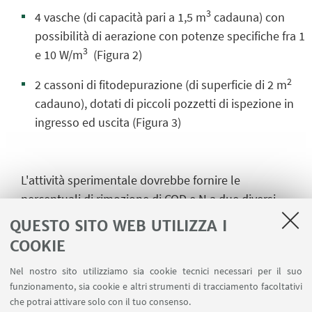
3
4 vasche (di capacità pari a 1,5 m
cadauna) con
possibilità di aerazione con potenze specifiche fra 1
3
e 10 W/m
(Figura 2)
2
2 cassoni di fitodepurazione (di superficie di 2 m
cadauno), dotati di piccoli pozzetti di ispezione in
ingresso ed uscita (Figura 3)
L'attività sperimentale dovrebbe fornire le
percentuali di rimozione di COD e N a due diversi
rapporti di ricircolo dell’influente.
QUESTO SITO WEB UTILIZZA I
COOKIE
Nel nostro sito utilizziamo sia cookie tecnici necessari per il suo
funzionamento, sia cookie e altri strumenti di tracciamento facoltativi
che potrai attivare solo con il tuo consenso.