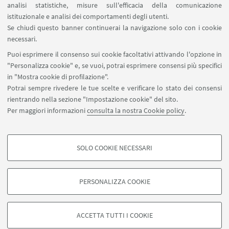
analisi statistiche, misure sull'efficacia della comunicazione
istituzionale e analisi dei comportamenti degli utenti.
Nel caso si desiderassero ulteriori e più specifiche
Se chiudi questo banner continuerai la navigazione solo con i cookie
informazioni è possibile consultare le ulteriori
necessari.
pagine di questo sito o rivolgersi direttamente ai
Puoi esprimere il consenso sui cookie facoltativi attivando l'opzione in
Tutor del corso, ai recapiti indicati nella pagina
"Personalizza cookie" e, se vuoi, potrai esprimere consensi più specifici
"
Contatti
".
in "Mostra cookie di profilazione".
Potrai sempre rivedere le tue scelte e verificare lo stato dei consensi
E' altresì possibile consultare la Scheda del Corso
rientrando nella sezione "Impostazione cookie" del sito.
di Alta Formazione sul sito dell'Università di
Per maggiori informazioni
consulta la nostra Cookie policy
.
Bologna
SOLO COOKIE NECESSARI
COOKIE DI PROFILAZIONE - FACOLTATIVI
Si tratta di cookie utilizzati per analizzare le caratteristiche della navigazione
PERSONALIZZA COOKIE
degli utenti, creare profili in base al loro comportamento sul sito, per analisi
di marketing.
©Copyright 2026 - ALMA MATER STUDIORUM - Università di
Mostra cookie di profilazione
Bologna - Via Zamboni, 33 - 40126 Bologna - PI: 01131710376 -
ACCETTA TUTTI I COOKIE
CF: 80007010376 -
Privacy
-
Note legali
-
Impostazioni Cookie
Google/Youtube Video