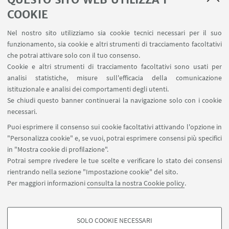
differenziati per età, profilo educativo, professione
COOKIE
e repertorio. Il modulo è stato bilanciato in base
all'area geografica di raccolta dei dati (Nord,
Nel nostro sito utilizziamo sia cookie tecnici necessari per il suo
Centro, Sud e isole) e mostra quindi una grande
funzionamento, sia cookie e altri strumenti di tracciamento facoltativi
variazione diatopica. La situazione comunicativa
che potrai attivare solo con il tuo consenso.
Cookie e altri strumenti di tracciamento facoltativi sono usati per
specifica è in questo caso caratterizzata da un
analisi statistiche, misure sull'efficacia della comunicazione
registro informale, dall'assenza di un argomento
istituzionale e analisi dei comportamenti degli utenti.
predefinito e dalla presa di turno libera.
Se chiudi questo banner continuerai la navigazione solo con i cookie
necessari.
Puoi esprimere il consenso sui cookie facoltativi attivando l'opzione in
"Personalizza cookie" e, se vuoi, potrai esprimere consensi più specifici
in "Mostra cookie di profilazione".
Potrai sempre rivedere le tue scelte e verificare lo stato dei consensi
Principal Investigator: Prof.ssa Caterina Mauri.
rientrando nella sezione "Impostazione cookie" del sito.
Dipartimento di Lingue, letterature e culture moderne, Alma
Per maggiori informazioni
consulta la nostra Cookie policy
.
Mater Studiorum - Università di Bologna, via Cartoleria 5,
40123, Bologna
caterina.mauri@unibo.it
SOLO COOKIE NECESSARI