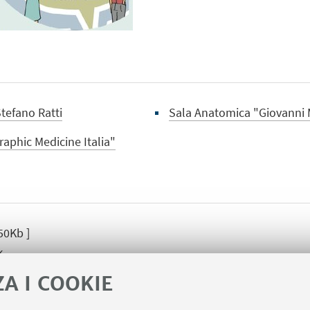
tefano Ratti
Sala Anatomica "Giovanni 
raphic Medicine Italia"
50Kb ]
k
ZA I COOKIE