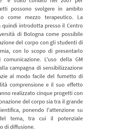
ne” è stato coniato nel 2007 per
metti possono svolgere in ambito
uso come mezzo terapeutico. La
 quindi introdotta presso il Centro
ersità di Bologna come possibile
zione del corpo con gli studenti di
mia, con lo scopo di presentarlo
 comunicazione. L'uso della GM
alla campagna di sensibilizzazione
zie al modo facile del fumetto di
cilità comprensione e il suo effetto
anno realizzato cinque progetti con
onazione del corpo sia tra il grande
entifica, ponendo l'attenzione su
del tema, tra cui il potenziale
 di diffusione.