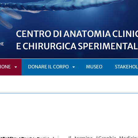
IONE
DONARE IL CORPO
MUSEO
STAKEHO
APRI
APRI
SOTTOMENÙ
SOTTOMENÙ