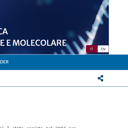
IT
EN
LDER