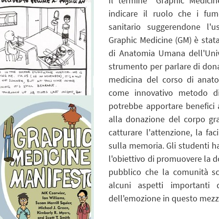
Il termine “Graphic Medici
indicare il ruolo che i fu
sanitario suggerendone l'
Graphic Medicine (GM) è stata
di Anatomia Umana dell'Univ
strumento per parlare di dona
medicina del corso di anato
come innovativo metodo di
potrebbe apportare benefici 
alla donazione del corpo gra
catturare l'attenzione, la fa
sulla memoria. Gli studenti h
l'obiettivo di promuovere la d
pubblico che la comunità sci
alcuni aspetti importanti 
dell'emozione in questo mezzo