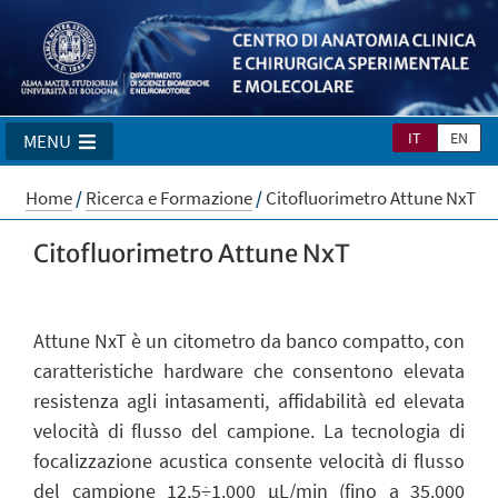
IT
EN
MENU
Home
/
Ricerca e Formazione
/
Citofluorimetro Attune NxT
Citofluorimetro Attune NxT
Attune NxT è un citometro da banco compatto, con
caratteristiche hardware che consentono elevata
resistenza agli intasamenti, affidabilità ed elevata
velocità di flusso del campione. La tecnologia di
focalizzazione acustica consente velocità di flusso
del campione 12,5÷1.000 µL/min (fino a 35.000