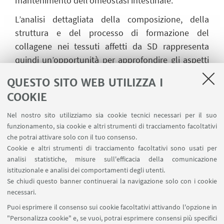
mantenimento dell’omeostasi intestinale.
L’analisi dettagliata della composizione, della
struttura e del processo di formazione del
collagene nei tessuti affetti da SD rappresenta
quindi un’opportunità per approfondire gli aspetti
funzionali della malattia. Comprendere come le
QUESTO SITO WEB UTILIZZA I
alterazioni della matrice influenzino la fisiologia
COOKIE
dell’asse cripta-villo può non solo far luce sui
meccanismi patogenetici, ma anche contribuire a
Nel nostro sito utilizziamo sia cookie tecnici necessari per il suo
funzionamento, sia cookie e altri strumenti di tracciamento facoltativi
identificare potenziali target terapeutici per
che potrai attivare solo con il tuo consenso.
migliorare la gestione di questa condizione
Cookie e altri strumenti di tracciamento facoltativi sono usati per
complessa.
analisi statistiche, misure sull'efficacia della comunicazione
istituzionale e analisi dei comportamenti degli utenti.
Se chiudi questo banner continuerai la navigazione solo con i cookie
necessari.
Puoi esprimere il consenso sui cookie facoltativi attivando l'opzione in
"Personalizza cookie" e, se vuoi, potrai esprimere consensi più specifici