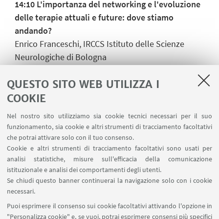
14:10 L'importanza del networking e l'evoluzione
delle terapie attuali e future: dove stiamo
andando?
Enrico Franceschi, IRCCS Istituto delle Scienze
Neurologiche di Bologna
14:25
Lightning talk challenge
QUESTO SITO WEB UTILIZZA I
14:35 Discussione e commenti finali
14:45 Premio per la miglior l
ightning talk
COOKIE
15:00 Riconoscimenti
Nel nostro sito utilizziamo sia cookie tecnici necessari per il suo
15:15 Visita guidata al “Museo delle cere Luigi
funzionamento, sia cookie e altri strumenti di tracciamento facoltativi
Cattaneo”
che potrai attivare solo con il tuo consenso.
Cookie e altri strumenti di tracciamento facoltativi sono usati per
analisi statistiche, misure sull'efficacia della comunicazione
istituzionale e analisi dei comportamenti degli utenti.
Se chiudi questo banner continuerai la navigazione solo con i cookie
necessari.
Puoi esprimere il consenso sui cookie facoltativi attivando l'opzione in
"Personalizza cookie" e, se vuoi, potrai esprimere consensi più specifici