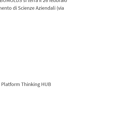
 BUMOLDS si terrà il 26 febbraio
mento di Scienze Aziendali (via
or Platform Thinking HUB