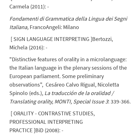
Carmela
(
2011
)
:
-
Fondamenti di Grammatica della Lingua dei Segni
Italiana,
FrancoAngeli: Milano
[
SIGN LANGUAGE INTERPRETING
]
Bertozzi,
Michela
(
2016
)
:
-
"Distinctive features of orality in a microlanguage:
the Italian language in the plenary sessions of the
European parliament. Some preliminary
observations", Cesáreo Calvo Rigual, Nicoletta
Spinolo (eds.),
La traducción de la oralidad /
Translating orality, MONTI,
Special Issue 3
:
339-366.
[
ORALITY - CONTRASTIVE STUDIES,
PROFESSIONAL INTERPRETING
PRACTICE
]
BiD
(
2008
)
:
-