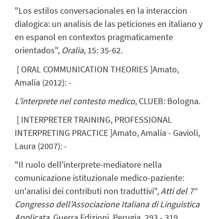
"Los estilos conversacionales en la interaccion
dialogica: un analisis de las peticiones en italiano y
en espanol en contextos pragmaticamente
orientados",
Oralia
, 15: 35-62.
[
ORAL COMMUNICATION THEORIES
]
Amato,
Amalia
(
2012
)
:
-
L’interprete nel contesto medico
, CLUEB: Bologna.
[
INTERPRETER TRAINING, PROFESSIONAL
INTERPRETING PRACTICE
]
Amato, Amalia
- Gavioli,
Laura
(
2007
)
:
-
"Il ruolo dell'interprete-mediatore nella
comunicazione istituzionale medico-paziente:
un'analisi dei contributi non traduttivi",
Atti del 7°
Congresso dell'Associazione Italiana di Linguistica
Applicata
, Guerra Edizioni, Perugia, 293 - 319.