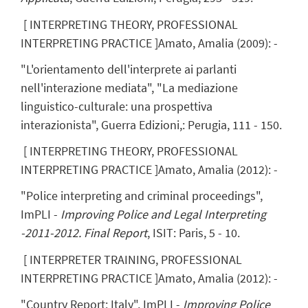
[
INTERPRETING THEORY, PROFESSIONAL
INTERPRETING PRACTICE
]
Amato, Amalia
(
2009
)
:
-
"L'orientamento dell'interprete ai parlanti
nell'interazione mediata", "La mediazione
linguistico-culturale: una prospettiva
interazionista", Guerra Edizioni,: Perugia, 111 - 150.
[
INTERPRETING THEORY, PROFESSIONAL
INTERPRETING PRACTICE
]
Amato, Amalia
(
2012
)
:
-
"Police interpreting and criminal proceedings",
ImPLI -
Improving Police and Legal Interpreting
-2011-2012. Final Report
, ISIT: Paris, 5 - 10.
[
INTERPRETER TRAINING, PROFESSIONAL
INTERPRETING PRACTICE
]
Amato, Amalia
(
2012
)
:
-
"Country Report: Italy", ImPLI -
Improving Police