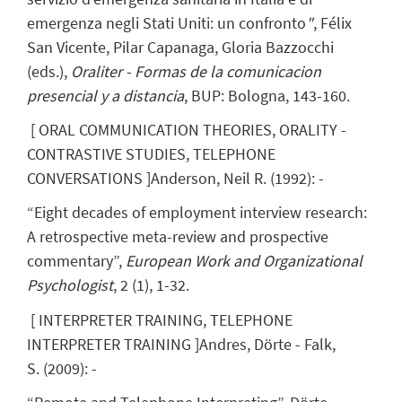
emergenza negli Stati Uniti: un confronto
"
, Félix
San Vicente, Pilar Capanaga, Gloria Bazzocchi
(eds.),
Oraliter - Formas de la comunicacion
presencial y a distancia
, BUP: Bologna, 143-160.
[
ORAL COMMUNICATION THEORIES, ORALITY -
CONTRASTIVE STUDIES, TELEPHONE
CONVERSATIONS
]
Anderson, Neil R.
(
1992
)
:
-
“Eight decades of employment interview research:
A retrospective meta-review and prospective
commentary”,
European Work and Organizational
Psychologist
, 2 (1), 1-32.
[
INTERPRETER TRAINING, TELEPHONE
INTERPRETER TRAINING
]
Andres, Dörte
- Falk,
S.
(
2009
)
:
-