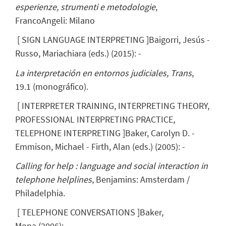
esperienze, strumenti e metodologie
,
FrancoAngeli: Milano
[
SIGN LANGUAGE INTERPRETING
]
Baigorri, Jesús
-
Russo, Mariachiara
(eds.)
(
2015
)
:
-
La interpretación en entornos judiciales, Trans
,
19.1 (monográfico).
[
INTERPRETER TRAINING, INTERPRETING THEORY,
PROFESSIONAL INTERPRETING PRACTICE,
TELEPHONE INTERPRETING
]
Baker, Carolyn D.
-
Emmison, Michael - Firth, Alan
(eds.)
(
2005
)
:
-
Calling for help : language and social interaction in
telephone helplines
, Benjamins: Amsterdam /
Philadelphia.
[
TELEPHONE CONVERSATIONS
]
Baker,
Mona
(
2006
)
:
-