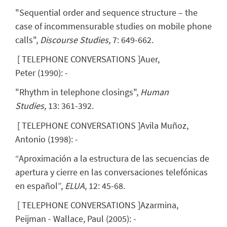
"Sequential order and sequence structure – the
case of incommensurable studies on mobile phone
calls",
Discourse Studies,
7: 649-662.
[
TELEPHONE CONVERSATIONS
]
Auer,
Peter
(
1990
)
:
-
"Rhythm in telephone closings",
Human
Studies,
13: 361-392.
[
TELEPHONE CONVERSATIONS
]
Avila Muñoz,
Antonio
(
1998
)
:
-
“Aproximación a la estructura de las secuencias de
apertura y cierre en las conversaciones telefónicas
en español”,
ELUA
, 12: 45-68.
[
TELEPHONE CONVERSATIONS
]
Azarmina,
Peijman
- Wallace, Paul
(
2005
)
:
-