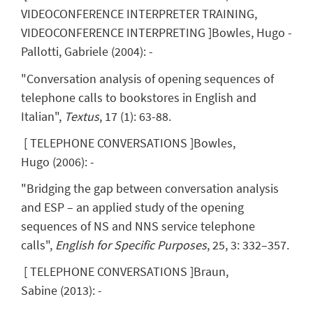
VIDEOCONFERENCE INTERPRETER TRAINING,
VIDEOCONFERENCE INTERPRETING
]
Bowles, Hugo
-
Pallotti, Gabriele
(
2004
)
:
-
"Conversation analysis of opening sequences of
telephone calls to bookstores in English and
Italian",
T
extus
, 17 (1): 63-88.
[
TELEPHONE CONVERSATIONS
]
Bowles,
Hugo
(
2006
)
:
-
"Bridging the gap between conversation analysis
and ESP – an applied study of the opening
sequences of NS and NNS service telephone
calls",
English for Specific Purposes
, 25, 3: 332–357.
[
TELEPHONE CONVERSATIONS
]
Braun,
Sabine
(
2013
)
:
-