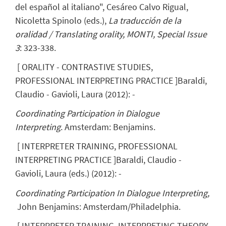
del español al italiano", Cesáreo Calvo Rigual,
Nicoletta Spinolo (eds.),
La traducción de la
oralidad / Translating orality, MONTI,
Special Issue
3
: 323-338.
[
ORALITY - CONTRASTIVE STUDIES,
PROFESSIONAL INTERPRETING PRACTICE
]
Baraldi,
Claudio
- Gavioli, Laura
(
2012
)
:
-
Coordinating Participation in Dialogue
Interpreting
. Amsterdam: Benjamins.
[
INTERPRETER TRAINING, PROFESSIONAL
INTERPRETING PRACTICE
]
Baraldi, Claudio
-
Gavioli, Laura
(eds.)
(
2012
)
:
-
Coordinating
Participation
In
Dialogue
Interpreting,
John Benjamins: Amsterdam/Philadelphia.
[
INTERPRETER TRAINING, INTERPRETING THEORY,