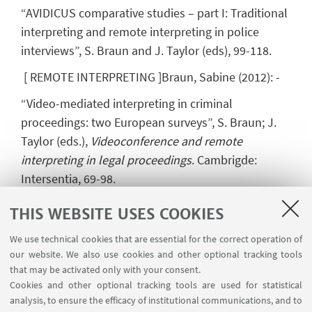
“AVIDICUS comparative studies – part I: Traditional
interpreting and remote interpreting in police
interviews”, S. Braun and J. Taylor (eds), 99-118.
[
REMOTE INTERPRETING
]
Braun, Sabine
(
2012
)
:
-
“Video-mediated interpreting in criminal
proceedings: two European surveys”, S. Braun; J.
Taylor (eds.),
Videoconference and remote
interpreting in legal proceedings
. Cambrigde:
Intersentia, 69-98.
[
VIDEOCONFERENCE CONVERSATIONS,
THIS WEBSITE USES COOKIES
VIDEOCONFERENCE INTERPRETER TRAINING,
We use technical cookies that are essential for the correct operation of
VIDEOCONFERENCE INTERPRETING
]
Braun,
our website. We also use cookies and other optional tracking tools
Sabine
- Taylor, Judith L
(eds.)
(
2012
)
:
-
that may be activated only with your consent.
Cookies and other optional tracking tools are used for statistical
Videoconference and Remote Interpreting in Legal
analysis, to ensure the efficacy of institutional communications, and to
Proceedings
. Cambridge/Antwerp: Intersentia.