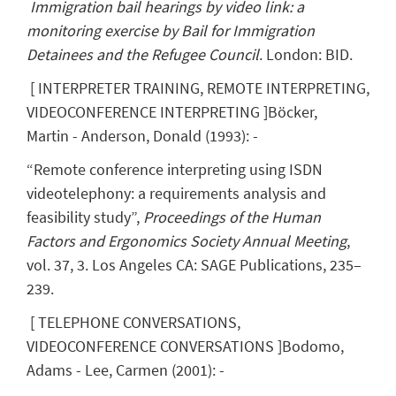
Immigration bail hearings by video link: a
monitoring exercise by Bail for Immigration
Detainees and the Refugee Council
. London: BID.
[
INTERPRETER TRAINING, REMOTE INTERPRETING,
VIDEOCONFERENCE INTERPRETING
]
Böcker,
Martin
- Anderson, Donald
(
1993
)
:
-
“Remote conference interpreting using ISDN
videotelephony: a requirements analysis and
feasibility study”,
Proceedings of the Human
Factors and Ergonomics Society Annual Meeting
,
vol. 37, 3. Los Angeles CA: SAGE Publications, 235–
239.
[
TELEPHONE CONVERSATIONS,
VIDEOCONFERENCE CONVERSATIONS
]
Bodomo,
Adams
- Lee, Carmen
(
2001
)
:
-