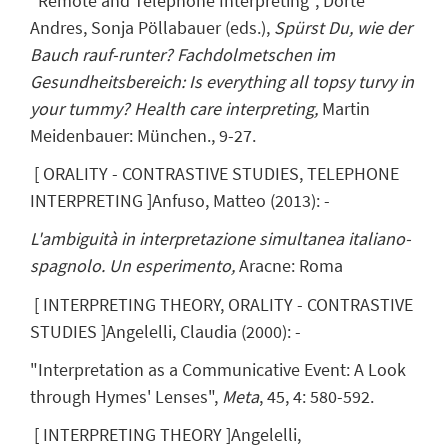
“Remote and Telephone Interpreting”, Dörte
Andres, Sonja Pöllabauer (eds.),
Spürst Du, wie der
Bauch rauf-runter? Fachdolmetschen im
Gesundheitsbereich: Is everything all topsy turvy in
your tummy? Health care interpreting,
Martin
Meidenbauer: München., 9-27.
[
ORALITY - CONTRASTIVE STUDIES, TELEPHONE
INTERPRETING
]
Anfuso, Matteo
(
2013
)
:
-
L'ambiguità in interpretazione simultanea italiano-
spagnolo. Un esperimento,
Aracne: Roma
[
INTERPRETING THEORY, ORALITY - CONTRASTIVE
STUDIES
]
Angelelli, Claudia
(
2000
)
:
-
"Interpretation as a Communicative Event: A Look
through Hymes' Lenses",
Meta
, 45, 4: 580-592.
[
INTERPRETING THEORY
]
Angelelli,