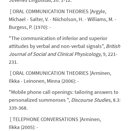
[
ORAL COMMUNICATION THEORIES
]
Argyle,
Michael
- Salter, V. - Niicholson, H. - Williams, M. -
Burgess, P.
(
1970
)
:
-
"The communication of inferior and superior
attitudes by verbal and non-verbal signals",
British
Journal of Social and Clinical Physicology
, 9, 221-
231.
[
ORAL COMMUNICATION THEORIES
]
Arminen,
Ilkka
- Leinonen, Minna
(
2006
)
:
-
"Mobile phone call openings: tailoring answers to
personalized summonses ",
Discourse Studies,
8.3:
339-368.
[
TELEPHONE CONVERSATIONS
]
Arminen,
Ilkka
(
2005
)
:
-