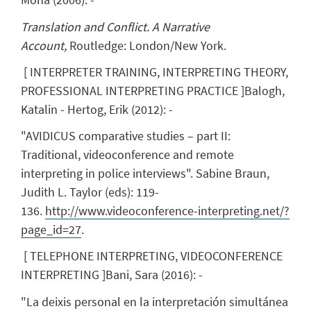
Translation and Conflict. A Narrative
Account,
Routledge: London/New York.
[
INTERPRETER TRAINING, INTERPRETING THEORY,
PROFESSIONAL INTERPRETING PRACTICE
]
Balogh,
Katalin
- Hertog, Erik
(
2012
)
:
-
"AVIDICUS comparative studies – part II:
Traditional, videoconference and remote
interpreting in police interviews". Sabine Braun,
Judith L. Taylor (eds): 119-
136.
http://www.videoconference-interpreting.net/?
page_id=27
.
[
TELEPHONE INTERPRETING, VIDEOCONFERENCE
INTERPRETING
]
Bani, Sara
(
2016
)
:
-
"La deixis personal en la interpretación simultánea