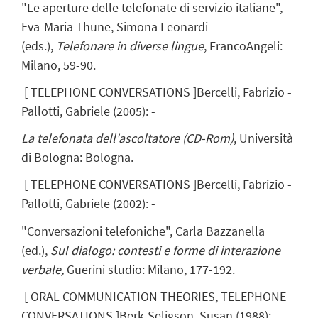
"Le aperture delle telefonate di servizio italiane",
Eva-Maria Thune, Simona Leonardi
(eds.),
Telefonare in diverse lingue
, FrancoAngeli:
Milano, 59-90.
[
TELEPHONE CONVERSATIONS
]
Bercelli, Fabrizio
-
Pallotti, Gabriele
(
2005
)
:
-
La telefonata dell'ascoltatore (CD-Rom)
, Università
di Bologna: Bologna.
[
TELEPHONE CONVERSATIONS
]
Bercelli, Fabrizio
-
Pallotti, Gabriele
(
2002
)
:
-
"Conversazioni telefoniche", Carla Bazzanella
(ed.),
Sul dialogo: contesti e forme di interazione
verbale,
Guerini studio: Milano, 177-192.
[
ORAL COMMUNICATION THEORIES, TELEPHONE
CONVERSATIONS
]
Berk-Seligson, Susan
(
1988
)
:
-