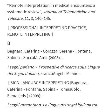
“Remote interpretation in medical encounters: a
systematic review”,
Journal of Telemedicine and
Telecare
, 11, 3, 140–145.
[
PROFESSIONAL INTERPRETING PRACTICE,
REMOTE INTERPRETING
]
B
Bagnara, Caterina
- Corazza, Serena - Fontana,
Sabina - Zuccalà, Amir
(
2008
)
:
-
I segni parlano – Prospettive di ricerca sulla Lingua
dei Segni Italiana,
FrancoAngeli: Milano.
[
SIGN LANGUAGE INTERPRETING
]
Bagnara,
Caterina
- Fontana, Sabina - Tomasuolo,
Elena
(eds.)
(
2009
)
:
-
I segni raccontano. La lingua dei segni italiana tra