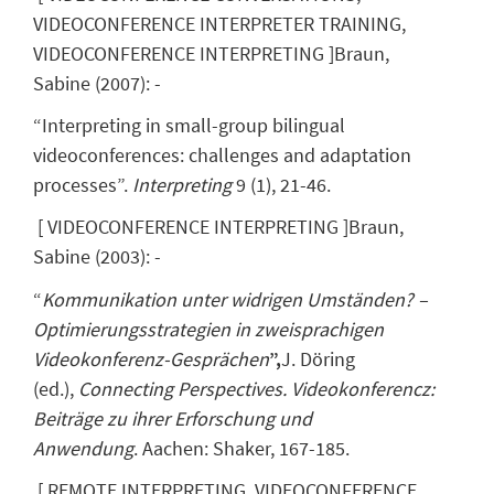
VIDEOCONFERENCE INTERPRETER TRAINING,
VIDEOCONFERENCE INTERPRETING
]
Braun,
Sabine
(
2007
)
:
-
“Interpreting in small-group bilingual
videoconferences: challenges and adaptation
processes”.
Interpreting
9 (1), 21-46.
[
VIDEOCONFERENCE INTERPRETING
]
Braun,
Sabine
(
2003
)
:
-
“
Kommunikation unter widrigen Umständen? –
Optimierungsstrategien in zweisprachigen
Videokonferenz-Gesprächen
”,
J. Döring
(ed.),
Connecting Perspectives. Videokonferencz:
Beiträge zu ihrer Erforschung und
Anwendung
. Aachen: Shaker, 167-185.
[
REMOTE INTERPRETING, VIDEOCONFERENCE