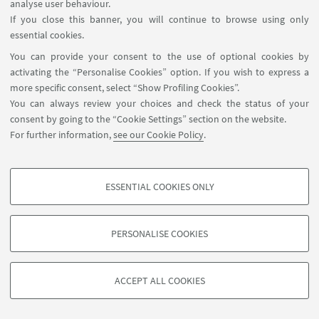
analyse user behaviour.
If you close this banner, you will continue to browse using only
[
VIDEOCONFERENCE CONVERSATIONS,
essential cookies.
VIDEOCONFERENCE INTERPRETER TRAINING,
You can provide your consent to the use of optional cookies by
VIDEOCONFERENCE INTERPRETING
]
Braun,
activating the “Personalise Cookies” option. If you wish to express a
Sabine
- Taylor, Judith L
(
2012
)
:
-
more specific consent, select “Show Profiling Cookies”.
You can always review your choices and check the status of your
"Video-mediated interpreting: an overview of
consent by going to the “Cookie Settings” section on the website.
current practice and
For further information,
see our Cookie Policy
.
research",
Sabine Braun, Judith L Taylor
(eds.)
Videoconference and remote interpreting in
legal proceedings
, Intersentia: Antwer, 27-58.
ESSENTIAL COOKIES ONLY
PROFILING COOKIES - OPTIONAL
These cookies are used to analyse user browsing patterns, create user profiles
PERSONALISE COOKIES
based on browsing behaviour, and for marketing analysis.
Show profiling cookies
[
VIDEOCONFERENCE INTERPRETING
]
Braun,
ACCEPT ALL COOKIES
Sabine
(
2015
)
:
-
Google/Youtube Video
TECHNICAL COOKIES - ESSENTIAL
Facebook
“Remote Interpreting”, H. Mikkelson and R.