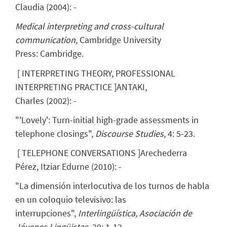
Claudia
(
2004
)
:
-
Medical interpreting and cross-cultural
communication
, Cambridge University
Press: Cambridge.
[
INTERPRETING THEORY, PROFESSIONAL
INTERPRETING PRACTICE
]
ANTAKI,
Charles
(
2002
)
:
-
"'Lovely': Turn-initial high-grade assessments in
telephone closings",
Discourse Studies
, 4: 5-23.
[
TELEPHONE CONVERSATIONS
]
Arechederra
Pérez, Itziar Edurne
(
2010
)
:
-
"La dimensión interlocutiva de los turnos de habla
en un coloquio televisivo: las
interrupciones",
Interlingüística, Asociación de
Jóvenes Lingüistas
, 20: 1-12.