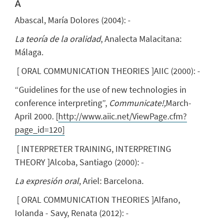
A
Abascal, María Dolores
(
2004
)
:
-
La teoría de la oralidad
, Analecta Malacitana:
Málaga.
[
ORAL COMMUNICATION THEORIES
]
AIIC
(
2000
)
:
-
“Guidelines for the use of new technologies in
conference interpreting”,
Communicate!,
March-
April 2000. [
http://www.aiic.net/ViewPage.cfm?
page_id=120]
[
INTERPRETER TRAINING, INTERPRETING
THEORY
]
Alcoba, Santiago
(
2000
)
:
-
La expresión oral
, Ariel: Barcelona.
[
ORAL COMMUNICATION THEORIES
]
Alfano,
Iolanda
- Savy, Renata
(
2012
)
:
-