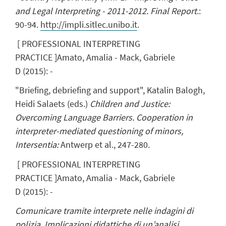
and Legal Interpreting - 2011-2012. Final Report
.:
90-94.
http://impli.sitlec.unibo.it
.
[
PROFESSIONAL INTERPRETING
PRACTICE
]
Amato, Amalia
- Mack, Gabriele
D
(
2015
)
:
-
"Briefing, debriefing and support", Katalin Balogh,
Heidi Salaets (eds.)
Children and Justice:
Overcoming Language Barriers. Cooperation in
interpreter-mediated questioning of minors,
Intersentia:
Antwerp et al., 247-280.
[
PROFESSIONAL INTERPRETING
PRACTICE
]
Amato, Amalia
- Mack, Gabriele
D
(
2015
)
:
-
Comunicare tramite interprete nelle indagini di
polizia. Implicazioni didattiche di un’analisi