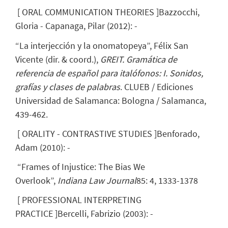
[
ORAL COMMUNICATION THEORIES
]
Bazzocchi,
Gloria
- Capanaga, Pilar
(
2012
)
:
-
“La interjección y la onomatopeya”, Félix San
Vicente (dir. & coord.),
GREIT. Gramática de
referencia de español para italófonos: I. Sonidos,
grafías y clases de palabras
. CLUEB / Ediciones
Universidad de Salamanca: Bologna / Salamanca,
439-462.
[
ORALITY - CONTRASTIVE STUDIES
]
Benforado,
Adam
(
2010
)
:
-
“Frames of Injustice: The Bias We
Overlook”,
Indiana Law Journal
85: 4, 1333-1378
[
PROFESSIONAL INTERPRETING
PRACTICE
]
Bercelli, Fabrizio
(
2003
)
:
-