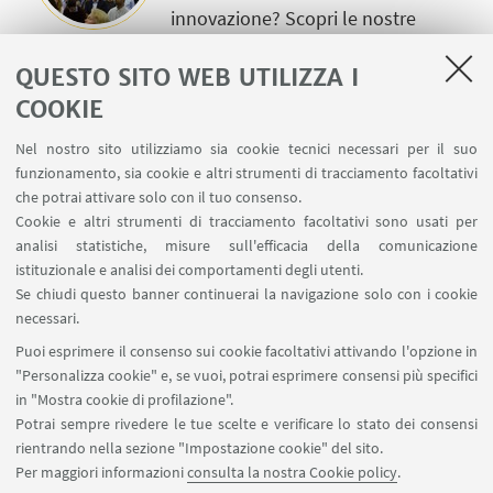
innovazione? Scopri le nostre
attività!
QUESTO SITO WEB UTILIZZA I
COOKIE
OPEN INNOVATION IN EMILIA
ROMAGNA REPORT 2023
Nel nostro sito utilizziamo sia cookie tecnici necessari per il suo
Scopri e scarica il report in cui
funzionamento, sia cookie e altri strumenti di tracciamento facoltativi
vengono mappati i player, i profili
che potrai attivare solo con il tuo consenso.
Cookie e altri strumenti di tracciamento facoltativi sono usati per
e i trend emergenti dell’Open
analisi statistiche, misure sull'efficacia della comunicazione
Innovation in Emilia Romagna.
istituzionale e analisi dei comportamenti degli utenti.
Se chiudi questo banner continuerai la navigazione solo con i cookie
necessari.
Puoi esprimere il consenso sui cookie facoltativi attivando l'opzione in
"Personalizza cookie" e, se vuoi, potrai esprimere consensi più specifici
in "Mostra cookie di profilazione".
Dipartimento di Scienze Aziendali - Centro Studi di
Potrai sempre rivedere le tue scelte e verificare lo stato dei consensi
Ingegneria Economico-Gestionale Via Umberto
rientrando nella sezione "Impostazione cookie" del sito.
Terracini 28 - 40131 Bologna
Per maggiori informazioni
consulta la nostra Cookie policy
.
disa.operlab@unibo.it