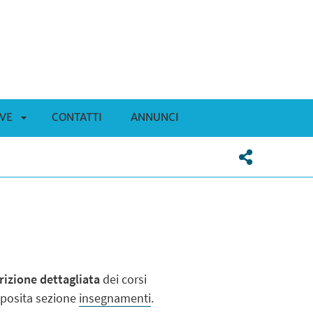
IVE
CONTATTI
ANNUNCI
APRI
SOTTOMENÙ
rizione dettagliata
dei corsi
pposita sezione
insegnamenti
.