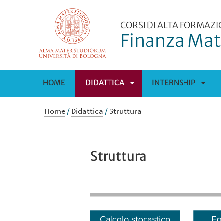
CORSI DI ALTA FORMAZ
Finanza Ma
HOME
DIDATTICA
INTERNSHIP
APRI
APRI
Home
/
Didattica
/
Struttura
SOTTOMENÙ
SOT
Struttura