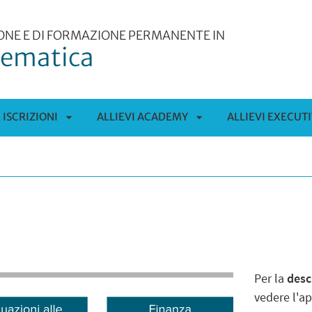
IONE E DI FORMAZIONE PERMANENTE IN
tematica
ISCRIZIONI
ALLIEVI ACADEMY
ALLIEVI EXECUT
APRI
APRI
TOMENÙ
SOTTOMENÙ
SOTTOMENÙ
Per la
desc
vedere l'a