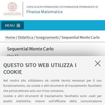
CORSI DI ALTA FORMAZIONE E DI FORMAZIONE PERMANENTE IN
Finanza Matematica
MENU
Home
/
Didattica
/
Insegnamenti
/
Sequential Monte Carlo
Sequential Monte Carlo
Ore: 12
Contenuti del corso:
QUESTO SITO WEB UTILIZZA I
COOKIE
Sequential Monte Carlo e applicazioni alla finanza
- Hidden Markov Models (HMMs) per la rappresentazione
Nel nostro sito utilizziamo sia cookie tecnici necessari per il suo
di modelli di volatilità stocastica parzialmente
funzionamento, sia cookie e altri strumenti di tracciamento facoltativi
osservati.
che potrai attivare solo con il tuo consenso.
Cookie e altri strumenti di tracciamento facoltativi sono usati per
- Metodi Sequential Monte Carlo (SMC) per la risoluzione
analisi statistiche, misure sull'efficacia della comunicazione
delle problematiche relative agli HMMs. Calibrazione di