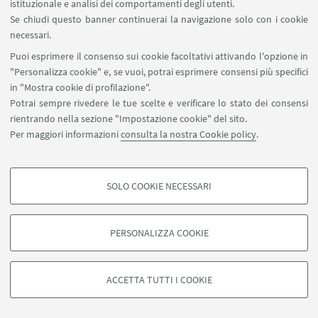
istituzionale e analisi dei comportamenti degli utenti.
modelli a volatilità stocastica parzialmente osservati.
Se chiudi questo banner continuerai la navigazione solo con i cookie
- Metodi SMC per il prezzaggio di opzioni finanziarie o (in
necessari.
alternativa) metodi SMC e applicazioni a modelli
Puoi esprimere il consenso sui cookie facoltativi attivando l'opzione in
dinamici e stocastici di equilibrio generale (DSGE) in
"Personalizza cookie" e, se vuoi, potrai esprimere consensi più specifici
econometria.
in "Mostra cookie di profilazione".
Potrai sempre rivedere le tue scelte e verificare lo stato dei consensi
La prima parte del corso sarà dedicata allo studio della
rientrando nella sezione "Impostazione cookie" del sito.
teoria degli HMMs, allo studio dei problemi associati e
Per maggiori informazioni
consulta la nostra Cookie policy
.
alla soluzione offerta dai metodi SMC, la seconda sarà
invece dedicata all'implementazione degli algoritmi
SMC al computer (R, Matlab) per la calibrazione di
SOLO COOKIE NECESSARI
Seguici su:
semplici modelli di volatilità stocastica.
COOKIE DI PROFILAZIONE - FACOLTATIVI
Si tratta di cookie utilizzati per analizzare le caratteristiche della navigazione
PERSONALIZZA COOKIE
Docente:
degli utenti, creare profili in base al loro comportamento sul sito, per analisi
di marketing.
Pieralberto Guarniero
©Copyright 2026 - ALMA MATER STUDIORUM - Università di
Mostra cookie di profilazione
Bologna - Via Zamboni, 33 - 40126 Bologna - PI: 01131710376 -
ACCETTA TUTTI I COOKIE
CF: 80007010376 -
Privacy
-
Note legali
-
Impostazioni Cookie
Google/Youtube Video