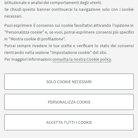
istituzionale e analisi dei comportamenti degli utenti.
Se chiudi questo banner continuerai la navigazione solo con i cookie
Twitter
necessari.
https://twitter.com/FinanzaMat
Puoi esprimere il consenso sui cookie facoltativi attivando l'opzione in
"Personalizza cookie" e, se vuoi, potrai esprimere consensi più specifici
in "Mostra cookie di profilazione".
Potrai sempre rivedere le tue scelte e verificare lo stato dei consensi
rientrando nella sezione "Impostazione cookie" del sito.
Per maggiori informazioni
consulta la nostra Cookie policy
.
SOLO COOKIE NECESSARI
Seguici su:
COOKIE DI PROFILAZIONE - FACOLTATIVI
Si tratta di cookie utilizzati per analizzare le caratteristiche della navigazione
PERSONALIZZA COOKIE
degli utenti, creare profili in base al loro comportamento sul sito, per analisi
di marketing.
©Copyright 2026 - ALMA MATER STUDIORUM - Università di
Mostra cookie di profilazione
Bologna - Via Zamboni, 33 - 40126 Bologna - PI: 01131710376 -
ACCETTA TUTTI I COOKIE
CF: 80007010376 -
Privacy
-
Note legali
-
Impostazioni Cookie
Google/Youtube Video