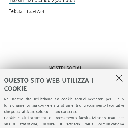
massimiliano.chiodi2@unibo.it
Tel: 331 1354734
I NOSTRI SOCIAL
QUESTO SITO WEB UTILIZZA I
Instagram
COOKIE
https://www.instagram.com/finanzamatematica
Nel nostro sito utilizziamo sia cookie tecnici necessari per il suo
funzionamento, sia cookie e altri strumenti di tracciamento facoltativi
Facebook
che potrai attivare solo con il tuo consenso.
Cookie e altri strumenti di tracciamento facoltativi sono usati per
https://www.facebook.com/finanza.matematic
analisi statistiche, misure sull'efficacia della comunicazione