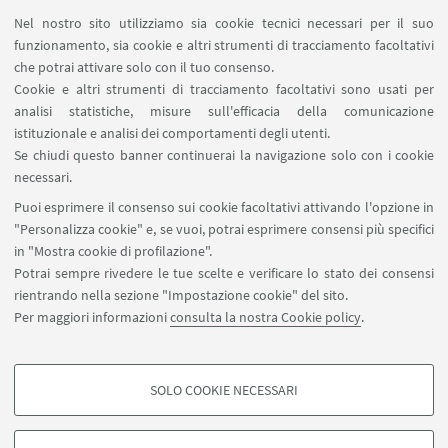
Nettare di PESCHE
Nel nostro sito utilizziamo sia cookie tecnici necessari per il suo
funzionamento, sia cookie e altri strumenti di tracciamento facoltativi
Ingredienti: pesche 91%, acqua, zucchero
che potrai attivare solo con il tuo consenso.
Zuccheri totali: 16 g per 100 g di prodotto finito
Cookie e altri strumenti di tracciamento facoltativi sono usati per
Contenuto: 200 ml. - € 2,00
analisi statistiche, misure sull'efficacia della comunicazione
istituzionale e analisi dei comportamenti degli utenti.
Se chiudi questo banner continuerai la navigazione solo con i cookie
necessari.
Puoi esprimere il consenso sui cookie facoltativi attivando l'opzione in
PER INFORMAZIONI
"Personalizza cookie" e, se vuoi, potrai esprimere consensi più specifici
in "Mostra cookie di profilazione".
Progetto Km 0 - Azienda
Potrai sempre rivedere le tue scelte e verificare lo stato dei consensi
Agraria
rientrando nella sezione "Impostazione cookie" del sito.
Per maggiori informazioni
consulta la nostra Cookie policy
.
Scrivi una mail
SOLO COOKIE NECESSARI
COOKIE DI PROFILAZIONE - FACOLTATIVI
Si tratta di cookie utilizzati per analizzare le caratteristiche della navigazione