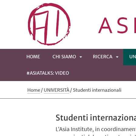
HOME
CHI SIAMO
RICERCA
UN
#ASIATALKS: VIDEO
APRI
APRI
Home
/
UNIVERSITÀ
/
Studenti internazionali
SOTTOMENÙ
SOTTOM
Studenti internaziona
L'Asia Institute, in coordinamen