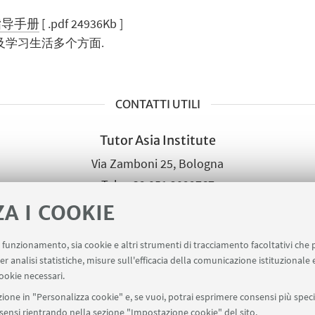
指导手册
[ .pdf 24936Kb ]
及学习生活多个方面.
CONTATTI UTILI
Tutor Asia Institute
Via Zamboni 25, Bologna
+39 051 2099767
Scrivi una mail
ZA I COOKIE
uo funzionamento, sia cookie e altri strumenti di tracciamento facoltativi che 
er analisi statistiche, misure sull'efficacia della comunicazione istituzionale
ookie necessari.
ione in "Personalizza cookie" e, se vuoi, potrai esprimere consensi più specif
onsensi rientrando nella sezione "Impostazione cookie" del sito.