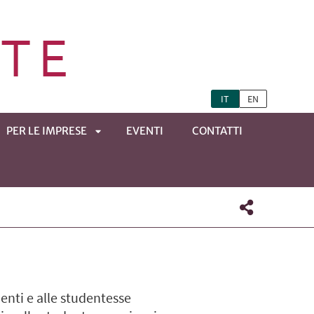
IT
EN
PER LE IMPRESE
EVENTI
CONTATTI
APRI
TOMENÙ
SOTTOMENÙ
denti e alle studentesse