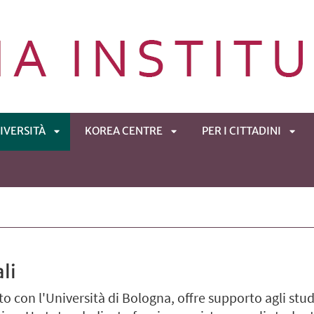
IVERSITÀ
KOREA CENTRE
PER I CITTADINI
APRI
APRI
APRI
ENÙ
SOTTOMENÙ
SOTTOMENÙ
SOT
li
to con l'Università di Bologna, offre supporto agli stu