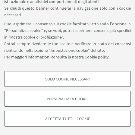
istituzionale e analisi dei comportamenti degli utenti.
Se chiudi questo banner continuerai la navigazione solo con i cookie
necessari.
Puoi esprimere il consenso sui cookie facoltativi attivando l'opzione in
"Personalizza cookie" e, se vuoi, potrai esprimere consensi più specifici
in "Mostra cookie di profilazione".
Potrai sempre rivedere le tue scelte e verificare lo stato dei consensi
rientrando nella sezione "Impostazione cookie" del sito.
Per maggiori informazioni
consulta la nostra Cookie policy
.
SOLO COOKIE NECESSARI
Seguici su:
COOKIE DI PROFILAZIONE - FACOLTATIVI
Si tratta di cookie utilizzati per analizzare le caratteristiche della navigazione
PERSONALIZZA COOKIE
degli utenti, creare profili in base al loro comportamento sul sito, per analisi
di marketing.
©Copyright 2026 - ALMA MATER STUDIORUM - Università di
Mostra cookie di profilazione
Bologna - Via Zamboni, 33 - 40126 Bologna - PI: 01131710376 -
ACCETTA TUTTI I COOKIE
CF: 80007010376 -
Privacy
-
Note legali
-
Impostazioni Cookie
Google/Youtube Video