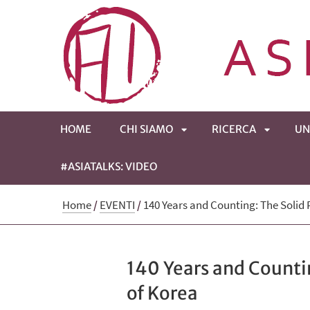
HOME
CHI SIAMO
RICERCA
UN
#ASIATALKS: VIDEO
APRI
APRI
Home
/
EVENTI
/
140 Years and Counting: The Solid 
SOTTOMENÙ
SOTTOM
140 Years and Countin
of Korea