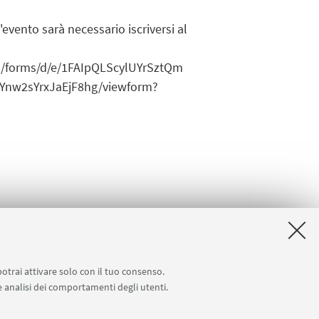
'evento sarà necessario iscriversi al
m/forms/d/e/1FAIpQLScylUYrSztQm
Ynw2sYrxJaEjF8hg/viewform?
potrai attivare solo con il tuo consenso.
 e analisi dei comportamenti degli utenti.