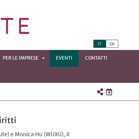
IT
EN
PER LE IMPRESE
EVENTI
CONTATTI
APRI
TOMENÙ
SOTTOMENÙ
ritti
ute) e Monica Hu (WUXU), il