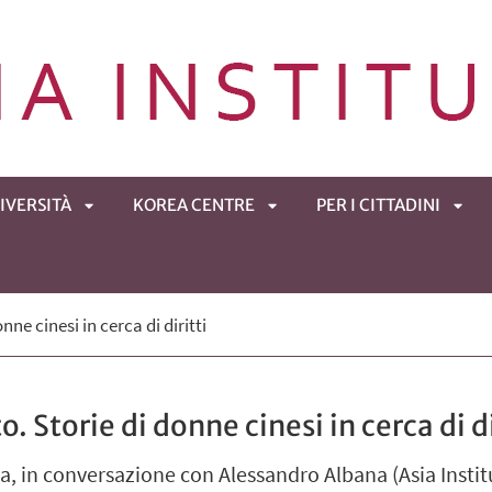
IVERSITÀ
KOREA CENTRE
PER I CITTADINI
APRI
APRI
APRI
nne cinesi in cerca di diritti
ENÙ
SOTTOMENÙ
SOTTOMENÙ
SOT
o. Storie di donne cinesi in cerca di di
a, in conversazione con Alessandro Albana (Asia Instit