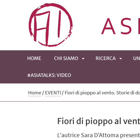
HOME
CHI SIAMO
RICERCA
UN
#ASIATALKS: VIDEO
APRI
APRI
Home
/
EVENTI
/
Fiori di pioppo al vento. Storie di do
SOTTOMENÙ
SOTTOM
Fiori di pioppo al vent
L'autrice Sara D'Attoma present