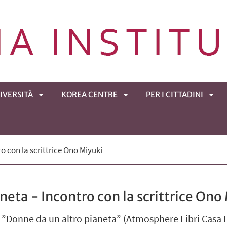
IVERSITÀ
KOREA CENTRE
PER I CITTADINI
APRI
APRI
APRI
o con la scrittrice Ono Miyuki
ENÙ
SOTTOMENÙ
SOTTOMENÙ
SOT
neta - Incontro con la scrittrice Ono
 ”Donne da un altro pianeta” (Atmosphere Libri Casa Edi