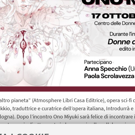
tro pianeta” (Atmosphere Libri Casa Editrice), opera sci-fi d
o, traduttrice e curatrice dell’opera italiana, Introdurrà e
ogna). Dopo l’incontro Ono Miyuki sarà felice di incontrare i
 vostra copia direttamente in loco grazie alla collaborazione
 Libri.
L’evento sarà trasmesso anche in streaming sulla no