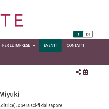
IT
EN
PER LE IMPRESE
EVENTI
CONTATTI
APRI
TOMENÙ
SOTTOMENÙ
 Miyuki
trice), opera sci-fi dal sapore