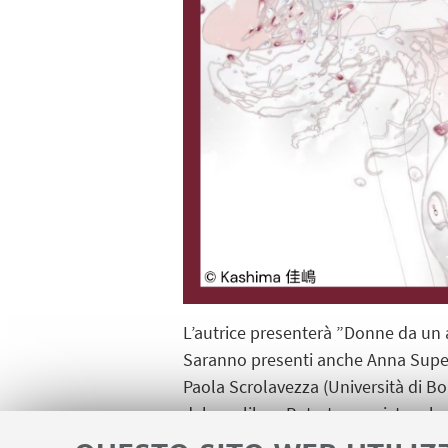
L’autrice presenterà ”Donne da un al
Saranno presenti anche Anna Supekki
Paola Scrolavezza (Università di Bol
del suo libro. Potrete acquistare la
Libreria indipendente e Atmosphere