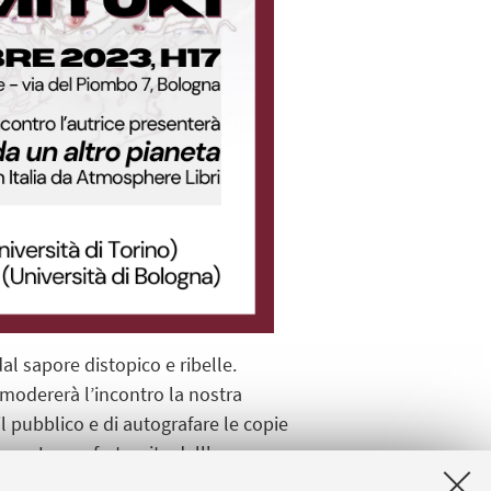
al sapore distopico e ribelle.
 modererà l’incontro la
nostra
l pubblico e di autografare le copie
 con La confraternita dell'uva -
stra pagina Facebook e sul nostro