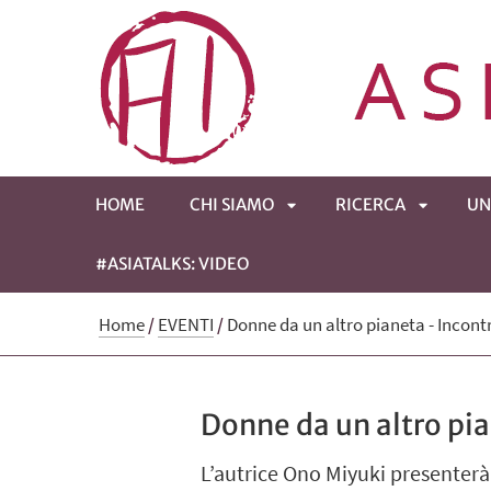
HOME
CHI SIAMO
RICERCA
UN
#ASIATALKS: VIDEO
APRI
APRI
Home
/
EVENTI
/
Donne da un altro pianeta - Incontr
SOTTOMENÙ
SOTTOM
Donne da un altro pia
L’autrice Ono Miyuki presenterà