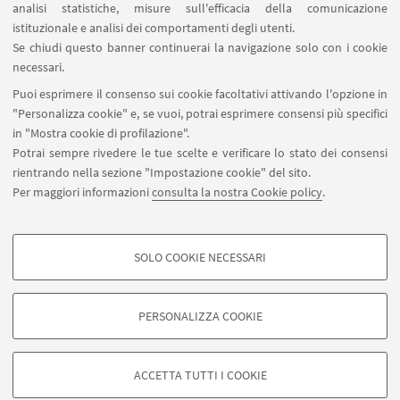
analisi statistiche, misure sull'efficacia della comunicazione
istituzionale e analisi dei comportamenti degli utenti.
Se chiudi questo banner continuerai la navigazione solo con i cookie
necessari.
Puoi esprimere il consenso sui cookie facoltativi attivando l'opzione in
"Personalizza cookie" e, se vuoi, potrai esprimere consensi più specifici
in "Mostra cookie di profilazione".
Potrai sempre rivedere le tue scelte e verificare lo stato dei consensi
rientrando nella sezione "Impostazione cookie" del sito.
Per maggiori informazioni
consulta la nostra Cookie policy
.
SOLO COOKIE NECESSARI
Seguici su:
COOKIE DI PROFILAZIONE - FACOLTATIVI
Si tratta di cookie utilizzati per analizzare le caratteristiche della navigazione
PERSONALIZZA COOKIE
degli utenti, creare profili in base al loro comportamento sul sito, per analisi
di marketing.
©Copyright 2026 - ALMA MATER STUDIORUM - Università di
Mostra cookie di profilazione
Bologna - Via Zamboni, 33 - 40126 Bologna - PI: 01131710376 -
ACCETTA TUTTI I COOKIE
CF: 80007010376 -
Privacy
-
Note legali
-
Impostazioni Cookie
Google/Youtube Video