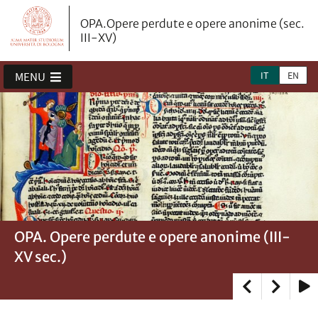
OPA.Opere perdute e opere anonime (sec.
III-XV)
IT
EN
MENU
OPA. Opere perdute e opere anonime (III-
Banche dati
Pseudo-Bonaventura
XV sec.)
Play