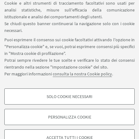
Cookie e altri strumenti di tracciamento facoltativi sono usati per
analisi statistiche, misure sull'efficacia della comunicazione
istituzionale e analisi dei comportamenti degli utenti.
Instagram
Se chiudi questo banner continuerai la navigazione solo con i cookie
necessari.
Puoi esprimere il consenso sui cookie facoltativi attivando l'opzione in
"Personalizza cookie" e, se vuoi, potrai esprimere consensi più specifici
in "Mostra cookie di profilazione".
Potrai sempre rivedere le tue scelte e verificare lo stato dei consensi
rientrando nella sezione "Impostazione cookie" del sito.
Per maggiori informazioni
consulta la nostra Cookie policy
.
Sito a cura di Elena Berti, Federico
De Dominicis e Laura Vangone
SOLO COOKIE NECESSARI
COOKIE DI PROFILAZIONE - FACOLTATIVI
Si tratta di cookie utilizzati per analizzare le caratteristiche della navigazione
PERSONALIZZA COOKIE
degli utenti, creare profili in base al loro comportamento sul sito, per analisi
di marketing.
©Copyright 2026 - ALMA MATER STUDIORUM - Università di
Mostra cookie di profilazione
Bologna - Via Zamboni, 33 - 40126 Bologna - PI: 01131710376 -
ACCETTA TUTTI I COOKIE