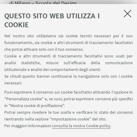
di Milano – Scuola del Design.
Il progetto ha coinvolto attivamente studenti e
QUESTO SITO WEB UTILIZZA I
docenti delle scuole di moda, design del prodotto
COOKIE
e dei servizi, che hanno sviluppato e proposto 4
Nel nostro sito utilizziamo sia cookie tecnici necessari per il suo
collezioni, una selezionata dall’azienda come
funzionamento, sia cookie e altri strumenti di tracciamento facoltativi
nuova uniforme del personale.
che potrai attivare solo con il tuo consenso.
L'evento mette in scena questo percorso attraverso
Cookie e altri strumenti di tracciamento facoltativi sono usati per
analisi statistiche, misure sull'efficacia della comunicazione
videoracconti, testimonianze, un docufilm sul
istituzionale e analisi dei comportamenti degli utenti.
processo creativo e una sfilata scenografica sul
Se chiudi questo banner continuerai la navigazione solo con i cookie
palco del Teatro Comunale di Carpi, dove i
necessari.
dipendenti-modelli di TTX presenteranno le nuove
Puoi esprimere il consenso sui cookie facoltativi attivando l'opzione in
divise.
"Personalizza cookie" e, se vuoi, potrai esprimere consensi più specifici
in "Mostra cookie di profilazione".
Potrai sempre rivedere le tue scelte e verificare lo stato dei consensi
rientrando nella sezione "Impostazione cookie" del sito.
Per maggiori informazioni
consulta la nostra Cookie policy
.